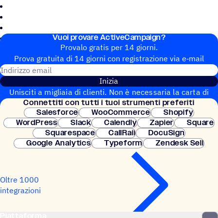
Vuoi provare ActiveCampaign?
Provalo gratis per 14 giorni.
Prova gratuita di 14 giorni con regi­stra­zione via e‑mail
Indirizzo email
Inizia
Unisciti a migliaia di clienti. Non è necessaria la carta di
Connet­titi con tutti i tuoi strumenti preferiti
credito. Configurazione istantanea.
Salesforce
WooCommerce
Shopify
WordPress
Slack
Calendly
Zapier
Square
Squarespace
CallRail
DocuSign
Google Analytics
Typeform
Zendesk Sell
Oltre 1000
integrazioni
Piattaforma