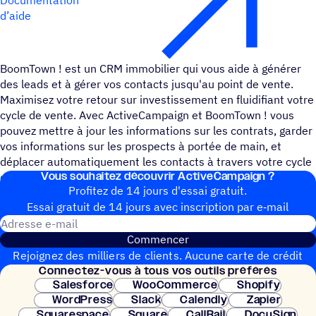
d’aide
BoomTown ! est un CRM immobilier qui vous aide à générer
des leads et à gérer vos contacts jusqu'au point de vente.
Maximisez votre retour sur investissement en fluidifiant votre
cycle de vente. Avec ActiveCampaign et BoomTown ! vous
pouvez mettre à jour les informations sur les contrats, garder
vos informations sur les prospects à portée de main, et
déplacer automatiquement les contacts à travers votre cycle
Vous souhai­tez découvrir ActiveCampaign ?
de vente.
Profitez de 14 jours d'essai gratuit.
Essai gratuit de 14 jours avec inscrip­tion par e‑mail
Adresse e-mail
Commencer
Rejoignez des milliers de clients. Aucune carte de crédit
Connec­tez-vous à tous vos outils préférés
nécessaire. Configuration instantanée.
Salesforce
WooCommerce
Shopify
WordPress
Slack
Calendly
Zapier
Squarespace
Square
CallRail
DocuSign