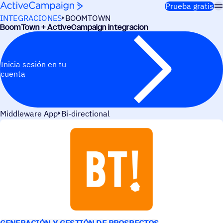
Saltar al contenido
Prueba gratis
INTEGRACIONES
BOOMTOWN
Boom­Town + ActiveCampaign integracion
Inicia sesión en tu
cuenta
Middleware App
Bi-directional
CASOS DE USO
GENERACIÓN Y GESTIÓN DE PROSPECTOS