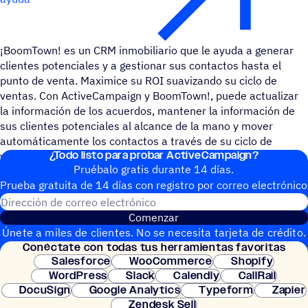
¡BoomTown! es un CRM inmobiliario que le ayuda a generar
clientes potenciales y a gestionar sus contactos hasta el
punto de venta. Maximice su ROI suavizando su ciclo de
ventas. Con ActiveCampaign y BoomTown!, puede actualizar
la información de los acuerdos, mantener la información de
sus clientes potenciales al alcance de la mano y mover
automáticamente los contactos a través de su ciclo de
¿Todo listo para probar ActiveCampaign?
ventas.
Pruébalo gratis durante 14 días.
Prueba gratuita de 14 días con regis­tro por correo electrónico
Dirección de correo electrónic
Comenzar
Únete a miles de clientes. No se necesita tarjeta de crédito.
Conéc­tate con todas tus herramientas favoritas
Configuración instantánea.
Salesforce
WooCommerce
Shopify
WordPress
Slack
Calendly
CallRail
DocuSign
Google Analytics
Typeform
Zapier
Zendesk Sell