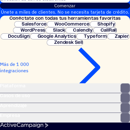
Comenzar
Únete a miles de clientes. No se necesita tarjeta de crédito.
Conéc­tate con todas tus herramientas favoritas
Configuración instantánea.
Salesforce
WooCommerce
Shopify
WordPress
Slack
Calendly
CallRail
DocuSign
Google Analytics
Typeform
Zapier
Zendesk Sell
Más de 1 000
integraciones
Plataforma
Casos de uso
Aprendizaje
Empresa