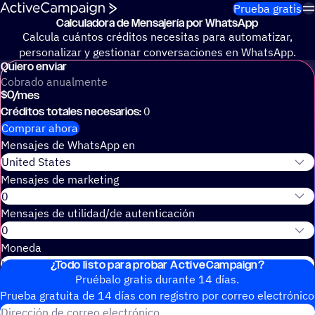
Saltar al contenido
Prueba gratis
Calcu­la­dora de Mensa­je­ría por WhatsApp
Calcula cuántos créditos necesitas para automatizar,
personalizar y gestionar conversaciones en WhatsApp.
Quiero enviar
Cobrado anualmente
$0
/mes
Créditos totales necesarios:
0
Comprar ahora
Mensajes de WhatsApp en
Mensajes de marketing
Mensajes de utilidad/de autenticación
Moneda
¿Todo listo para probar ActiveCampaign?
Pruébalo gratis durante 14 días.
Prueba gratuita de 14 días con regis­tro por correo electrónico
Dirección de correo electrónic