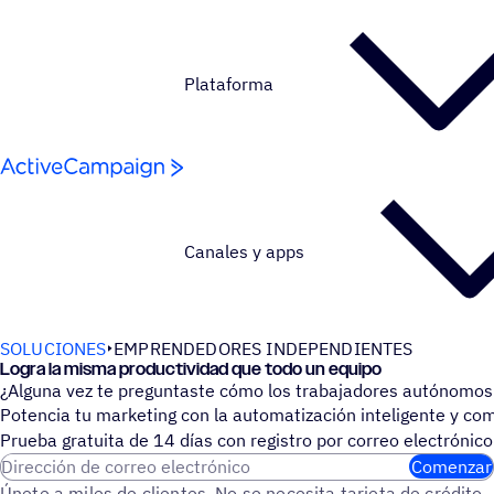
Saltar al contenido
Plataforma
Canales y apps
SOLUCIONES
EMPRENDEDORES INDEPENDIENTES
Logra la misma produc­ti­vi­dad que todo un equipo
¿Alguna vez te preguntaste cómo los trabajadores autónomos
Potencia tu marketing con la automatización inteligente y co
Prueba gratuita de 14 días con regis­tro por correo electrónico
Dirección de correo electrónico
Comenzar
Únete a miles de clientes. No se necesita tarjeta de crédito.