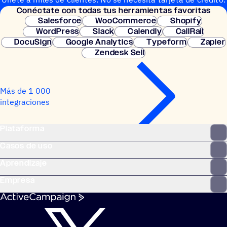
Conéc­tate con todas tus herramientas favoritas
Configuración instantánea.
Salesforce
WooCommerce
Shopify
WordPress
Slack
Calendly
CallRail
DocuSign
Google Analytics
Typeform
Zapier
Zendesk Sell
Más de 1 000
integraciones
Plataforma
Casos de uso
Aprendizaje
Empresa