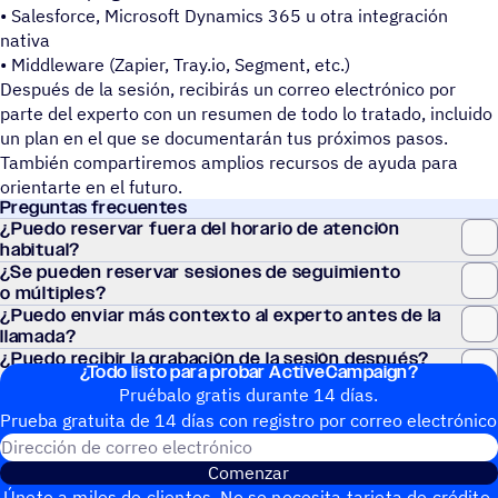
• Salesforce, Microsoft Dynamics 365 u otra integración
nativa
• Middleware (Zapier, Tray.io, Segment, etc.)
Después de la sesión, recibirás un correo electrónico por
parte del experto con un resumen de todo lo tratado, incluido
un plan en el que se documentarán tus próximos pasos.
También compartiremos amplios recursos de ayuda para
orientarte en el futuro.
Pregun­tas frecuentes
¿Puedo reser­var fuera del horario de atención
habitual?
¿Se pueden reser­var sesio­nes de segui­miento
o múltiples?
¿Puedo enviar más contexto al experto antes de la
llamada?
¿Puedo recibir la graba­ción de la sesión después?
¿Todo listo para probar ActiveCampaign?
Pruébalo gratis durante 14 días.
Prueba gratuita de 14 días con regis­tro por correo electrónico
Dirección de correo electrónic
Comenzar
Únete a miles de clientes. No se necesita tarjeta de crédito.