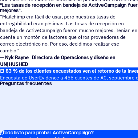
“
Las tasas de recep­ción en bandeja de ActiveCampaign fu
mejores”.
"Mailchimp era fácil de usar, pero nuestras tasas de
entregabilidad eran pésimas. Las tasas de recepción en
bandeja de ActiveCampaign fueron mucho mejores. Tenían en
cuenta un montón de factores que otros proveedores de
correo electrónico no. Por eso, decidimos realizar ese
cambio."
— Nyk Rayne Directora de Operaciones y diseño en
UN|HUSHED
El 83 % de los clientes encuestados ven el retorno de la inve
Encuesta de
UserEvidence
a 456 clientes de AC, septiembre
Pregun­tas frecuentes
¿Todo listo para probar ActiveCampaign?