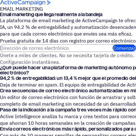
Saltar al contenido
EMAIL MARKETING
Email marke­ting que llega real­mente a la bandeja
La plataforma de email marketing de ActiveCampaign te ofr
IA, un 94.2 % de entregabilidad y automatización desencade
para que cada correo electrónico que envíes sea más eficaz.
Prueba gratuita de 14 días con regis­tro por correo electrónico
Dirección de correo electrónico
Comenzar
Únete a miles de clientes. No se necesita tarjeta de crédito.
Configuración instantánea.
¿Qué puede hacer una plata­forma de marke­ting autó­nomo p
electrónico?
94,2 % de entre­ga­bi­li­dad: un 13,4 % mejor que el prome­dio de
Deja de terminar en spam. El equipo de entregabilidad de Act
Crea secuen­cias de correo elec­tró­nico auto­ma­ti­za­das en 
Un editor de correo electrónico con función de arrastrar y so
completo de email marketing sin necesidad de un desarrollado
Pasa de la indi­ca­ción a la campaña tres veces más rápido con
Active Intelligence analiza tu marca y crea textos para corre
que ahorran 10 horas semanales en la creación de campañas
Envía correos elec­tró­ni­cos más rápido, perso­na­li­za­dos para
Con más de 30 maneras sencillas de personalizar correos elect