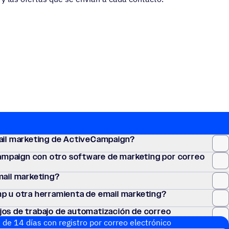
mail marke­ting de ActiveCampaign?
paign con otro soft­ware de marke­ting por correo
mail marketing?
p u otra herra­mienta de email marketing?
s de trabajo de auto­ma­ti­za­ción de correo
 de 14 días con regis­tro por correo electrónico