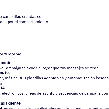
ece campañas creadas con
nada por el comportamiento
or tu correo
l sector
iveCampaign te ayuda a lograr que tus mensajes se vean.
minutos
ltar, más de 900 plantillas adaptables y automatización basad
r.
 IA
os electrónicos, líneas de asunto y secuencias de campaña comp
.
 cada cliente
rónicos, el contenido dinámico adapta el texto, las imágenes 