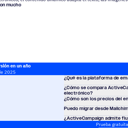
eron mucho
rsión en un año
 de 2025
¿Qué es la plata­forma de e
¿Cómo se compara ActiveCam
electrónico?
¿Cómo son los precios del e
Puedo migrar desde Mail­chim
¿ActiveCampaign admite flujo
electrónico?
Prueba gratuita