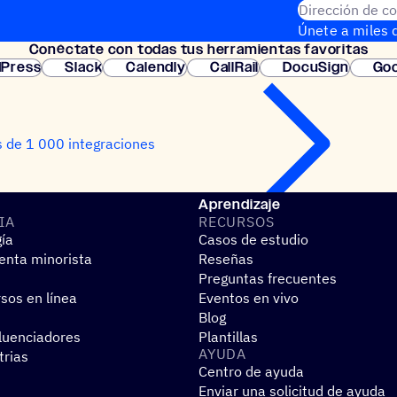
Dirección de co
Únete a miles d
Conéc­tate con todas tus herramientas favoritas
instantánea.
Press
Slack
Calendly
CallRail
DocuSign
Goo
 de 1 000 integraciones
Aprendizaje
IA
RECUR­SOS
gía
Casos de estudio
nta minorista
Reseñas
Preguntas frecuentes
sos en línea
Eventos en vivo
Blog
fluenciadores
Plantillas
AYUDA
trias
Centro de ayuda
Enviar una solicitud de ayuda