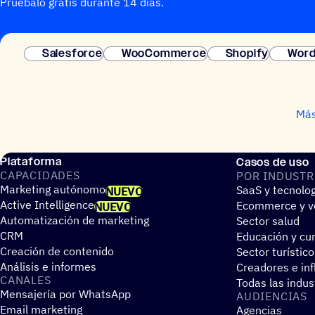
Pruébalo gratis durante 14 días.
Salesforce
WooCommerce
Shopify
Word
Más
Plataforma
Casos de uso
CAPA­CI­DA­DES
POR INDUS­TR
Marketing autónomo
SaaS y tecnolo
NUEVO
Active Intelligence
Ecommerce y ve
NUEVO
Automatización de marketing
Sector salud
CRM
Educación y cur
Creación de contenido
Sector turístico
Análisis e informes
Creadores e in
CANALES
Todas las indus
Mensajería por WhatsApp
AUDIEN­CIAS
Email marketing
Agencias