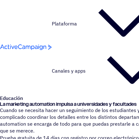
Saltar al contenido
Plataforma
Canales y apps
Educación
La marke­ting auto­ma­tion impulsa a univer­si­da­des y facultades
Cuando se necesita hacer un seguimiento de los estudiantes y
complicado coordinar los detalles entre los distintos depart
automation se encarga de todo para que puedas prestarle a c
que se merece.
Prueba gratuita de 14 días con regis­tro por correo electrónico