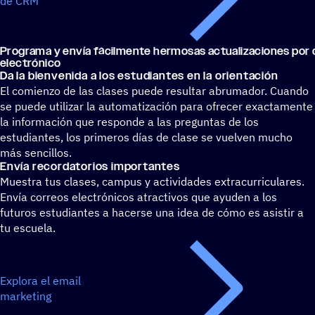
de CRM
Programa y envía fácil­mente hermo­sas actua­li­za­cio­nes por
electrónico
Da la bien­ve­nida a los estu­dian­tes en la orientación
El comienzo de las clases puede resultar abrumador. Cuando
se puede utilizar la automatización para ofrecer exactamente
la información que responde a las preguntas de los
estudiantes, los primeros días de clase se vuelven mucho
más sencillos.
Envía recor­da­to­rios importantes
Muestra tus clases, campus y actividades extracurriculares.
Envía correos electrónicos atractivos que ayuden a los
futuros estudiantes a hacerse una idea de cómo es asistir a
tu escuela.
Explora el email
marketing