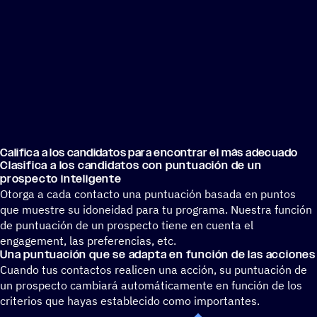
Cali­fica a los candi­da­tos para encon­trar el más adecuado
Clasi­fica a los candi­da­tos con puntua­ción de un
prospecto inteligente
Otorga a cada contacto una puntuación basada en puntos
que muestre su idoneidad para tu programa. Nuestra función
de puntuación de un prospecto tiene en cuenta el
engagement, las preferencias, etc.
Una puntua­ción que se adapta en función de las acciones
Cuando tus contactos realicen una acción, su puntuación de
un prospecto cambiará automáticamente en función de los
criterios que hayas establecido como importantes.