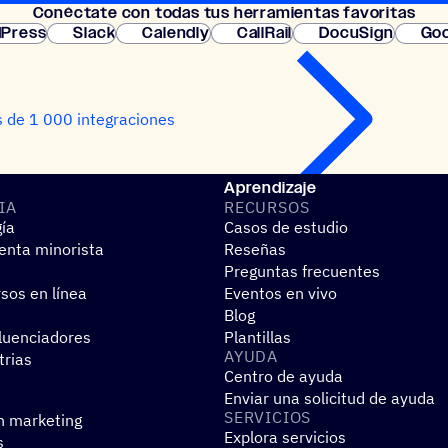
Conéc­tate con todas tus herramientas favoritas
instantánea.
Press
Slack
Calendly
CallRail
DocuSign
Goo
 de 1 000 integraciones
Aprendizaje
IA
RECUR­SOS
gía
Casos de estudio
nta minorista
Reseñas
Preguntas frecuentes
sos en línea
Eventos en vivo
Blog
fluenciadores
Plantillas
AYUDA
trias
Centro de ayuda
Enviar una solicitud de ayuda
SERVI­CIOS
n marketing
Explora servicios
s