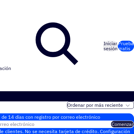
Iniciar
Prueba
sesión
gratis
ación
 de 14 días con regis­tro por correo electrónico
rreo electrónico
Comenzar
e clientes. No se necesita tarjeta de crédito. Configuración