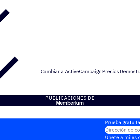
Cambiar a ActiveCampaign
Precios
Demostr
PUBLI­CA­CIO­NES DE
Membe­rium
Prueba gratuita
Dirección de co
Únete a miles d