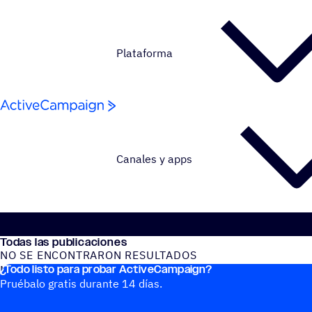
Saltar al contenido
Plataforma
Canales y apps
Todas las publicaciones
NO SE ENCONTRARON RESULTADOS
¿Todo listo para probar ActiveCampaign?
No se encontraron publicaciones del blog
Pruébalo gratis durante 14 días.