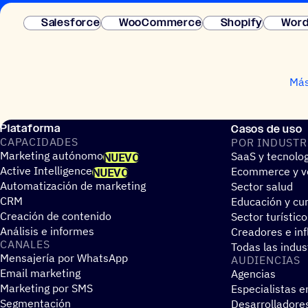
Salesforce
WooCommerce
Shopify
Word
Más
Plataforma
Casos de uso
CAPA­CI­DA­DES
POR INDUS­TR
Marketing autónomo
SaaS y tecnolo
NUEVO
Active Intelligence
Ecommerce y ve
NUEVO
Automatización de marketing
Sector salud
CRM
Educación y cur
Creación de contenido
Sector turístico
Análisis e informes
Creadores e in
CANALES
Todas las indus
Mensajería por WhatsApp
AUDIEN­CIAS
Email marketing
Agencias
Marketing por SMS
Especialistas e
Segmentación
Desarrolladore