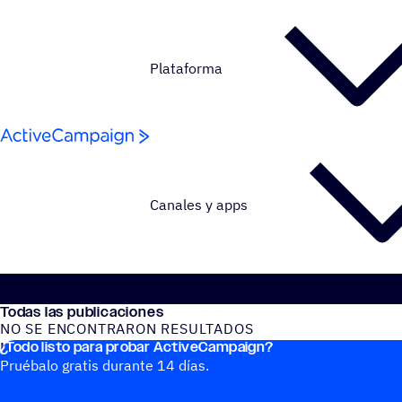
Saltar al contenido
Plataforma
Canales y apps
Todas las publicaciones
NO SE ENCONTRARON RESULTADOS
¿Todo listo para probar ActiveCampaign?
No se encontraron publicaciones del blog
Pruébalo gratis durante 14 días.