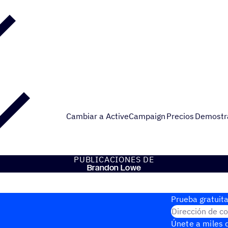
Cambiar a ActiveCampaign
Precios
Demostr
PUBLI­CA­CIO­NES DE
Brandon Lowe
Prueba gratuita
Dirección de co
Únete a miles d