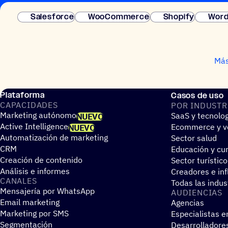
Salesforce
WooCommerce
Shopify
Word
Más
Plataforma
Casos de uso
CAPA­CI­DA­DES
POR INDUS­TR
Marketing autónomo
SaaS y tecnolo
NUEVO
Active Intelligence
Ecommerce y ve
NUEVO
Automatización de marketing
Sector salud
CRM
Educación y cur
Creación de contenido
Sector turístico
Análisis e informes
Creadores e in
CANALES
Todas las indus
Mensajería por WhatsApp
AUDIEN­CIAS
Email marketing
Agencias
Marketing por SMS
Especialistas e
Segmentación
Desarrolladore