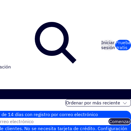
Iniciar
Prueba
sesión
gratis
ación
 de 14 días con regis­tro por correo electrónico
rreo electrónico
Comenzar
e clientes. No se necesita tarjeta de crédito. Configuración