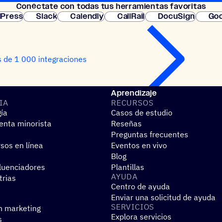
Conéc­tate con todas tus herramientas favoritas
instantánea.
Press
Slack
Calendly
CallRail
DocuSign
Goo
 de 1 000 integraciones
Aprendizaje
IA
RECUR­SOS
gía
Casos de estudio
nta minorista
Reseñas
Preguntas frecuentes
sos en línea
Eventos en vivo
Blog
fluenciadores
Plantillas
AYUDA
trias
Centro de ayuda
Enviar una solicitud de ayuda
SERVI­CIOS
n marketing
Explora servicios
s