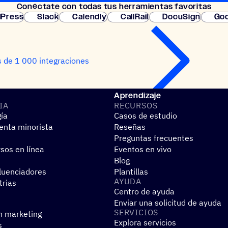
Conéc­tate con todas tus herramientas favoritas
instantánea.
Press
Slack
Calendly
CallRail
DocuSign
Goo
 de 1 000 integraciones
Aprendizaje
IA
RECUR­SOS
gía
Casos de estudio
nta minorista
Reseñas
Preguntas frecuentes
sos en línea
Eventos en vivo
Blog
fluenciadores
Plantillas
AYUDA
trias
Centro de ayuda
Enviar una solicitud de ayuda
SERVI­CIOS
n marketing
Explora servicios
s