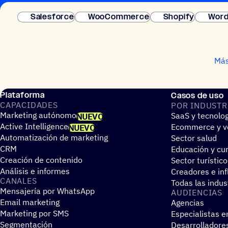
Salesforce
WooCommerce
Shopify
Word
Más
Plataforma
Casos de uso
CAPA­CI­DA­DES
POR INDUS­TR
Marketing autónomo
SaaS y tecnolo
NUEVO
Active Intelligence
Ecommerce y ve
NUEVO
Automatización de marketing
Sector salud
CRM
Educación y cur
Creación de contenido
Sector turístico
Análisis e informes
Creadores e in
CANALES
Todas las indus
Mensajería por WhatsApp
AUDIEN­CIAS
Email marketing
Agencias
Marketing por SMS
Especialistas e
Segmentación
Desarrolladore