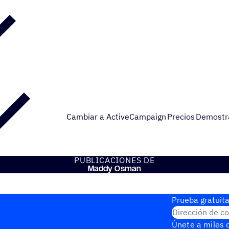
Cambiar a ActiveCampaign
Precios
Demostr
PUBLI­CA­CIO­NES DE
Maddy Osman
Prueba gratuita
Dirección de co
Únete a miles d