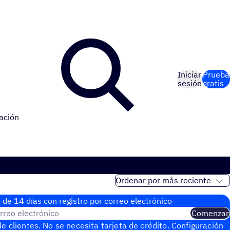
Iniciar
Prueba
sesión
gratis
ación
 de 14 días con regis­tro por correo electrónico
rreo electrónico
Comenzar
e clientes. No se necesita tarjeta de crédito. Configuración