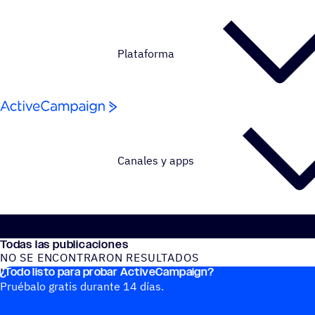
Saltar al contenido
Plataforma
Canales y apps
Todas las publicaciones
NO SE ENCONTRARON RESULTADOS
¿Todo listo para probar ActiveCampaign?
No se encontraron publicaciones del blog
Pruébalo gratis durante 14 días.