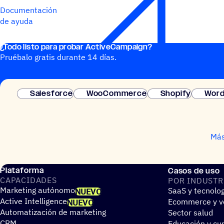
Documentación
de ayuda
¿Todo listo para probar ActiveCampaign?
Pruébalo gratis durante 14 días.
Salesforce
WooCommerce
Shopify
Word
Más
Plataforma
Casos de uso
CAPA­CI­DA­DES
POR INDUS­TR
Marketing autónomo
SaaS y tecnolo
NUEVO
Active Intelligence
Ecommerce y ve
NUEVO
Automatización de marketing
Sector salud
CRM
Educación y cur