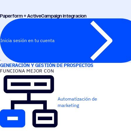
Paper­form + ActiveCampaign integracion
Inicia sesión en tu cuenta
CASOS DE USO
GENERACIÓN Y GESTIÓN DE PROSPECTOS
FUNCIONA MEJOR CON
Automatización de
marketing