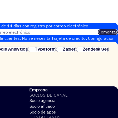
 de 14 días con regis­tro por correo electrónico
rreo electrónico
Comenzar
e clientes. No se necesita tarjeta de crédito. Configuración
gle Analytics
Typeform
Zapier
Zendesk Sell
Empresa
SOCIOS DE CANAL
Socio agencia
Socio afiliado
Socio de apps
CONTÁC­TA­NOS