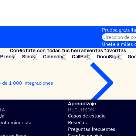
Prueba gratuita
Dirección de co
Únete a miles d
Conéc­tate con todas tus herramientas favoritas
instantánea.
Press
Slack
Calendly
CallRail
DocuSign
Goo
 de 1 000 integraciones
Aprendizaje
IA
RECUR­SOS
gía
Casos de estudio
nta minorista
Reseñas
Preguntas frecuentes
sos en línea
Eventos en vivo