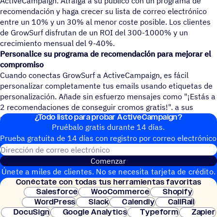
ActiveCampaign. Atraiga a su público con un programa de
recomendación y haga crecer su lista de correo electrónico
entre un 10% y un 30% al menor coste posible. Los clientes
de GrowSurf disfrutan de un ROI del 300-1000% y un
crecimiento mensual del 9-40%.
Personalice su programa de recomendación para mejorar el
compromiso
Cuando conectas GrowSurf a ActiveCampaign, es fácil
personalizar completamente tus emails usando etiquetas de
personalización. Añade sin esfuerzo mensajes como "¡Estás a
2 recomendaciones de conseguir cromos gratis!". a sus
¿Todo listo para probar ActiveCampaign?
correos electrónicos de ActiveCampaign.
Pruébalo gratis durante 14 días.
Prueba gratuita de 14 días con regis­tro por correo electrónico
Dirección de correo electrónic
Comenzar
Únete a miles de clientes. No se necesita tarjeta de crédito.
Conéc­tate con todas tus herramientas favoritas
Configuración instantánea.
Salesforce
WooCommerce
Shopify
WordPress
Slack
Calendly
CallRail
DocuSign
Google Analytics
Typeform
Zapier