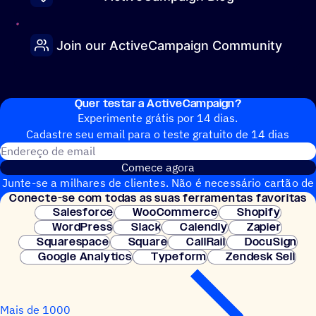
Join our ActiveCampaign Community
Quer testar a ActiveCampaign?
Experimente grátis por 14 dias.
Cadastre seu email para o teste gratuito de 14 dias
Endereço de email
Comece agora
Junte-se a milhares de clientes. Não é necessário cartão de
Conecte-se com todas as suas ferramentas favoritas
crédito. Configuração instantânea.
Salesforce
WooCommerce
Shopify
WordPress
Slack
Calendly
Zapier
Squarespace
Square
CallRail
DocuSign
Google Analytics
Typeform
Zendesk Sell
Mais de 1000