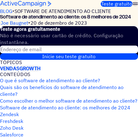
Pular para o conteúdo
Teste gratuito
BLOG
SOFTWARE DE ATENDIMENTO AO CLIENTE
Software de atendimento ao cliente: os 8 melhores de 2024
Joe Baugnet
20 de dezembro de 2023
Teste agora gratuitamente
Não é necessário usar cartão de crédito. Configuração
instantânea.
Endereço de email
Inicie seu teste gratuito
TÓPICOS
VENDAS
GROWTH
CONTEÚDOS
O que é software de atendimento ao cliente?
Quais são os benefícios do software de atendimento ao
cliente?
Como escolher o melhor software de atendimento ao cliente?
Software de atendimento ao cliente: os melhores de 2024
Zendesk
Freshdesk
Zoho Desk
Salesforce