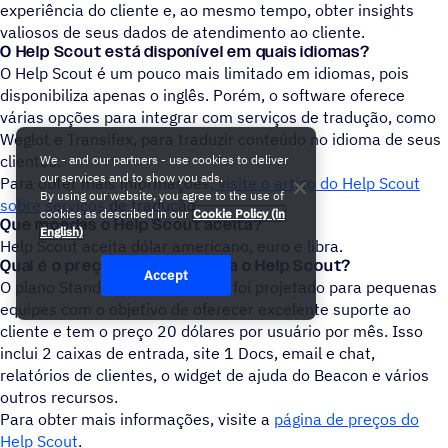
experiência do cliente e, ao mesmo tempo, obter insights
valiosos de seus dados de atendimento ao cliente.
O Help Scout está disponível em quais idiomas?
O Help Scout é um pouco mais limitado em idiomas, pois
disponibiliza apenas o inglês. Porém, o software oferece
várias opções para integrar com serviços de tradução, como
Weglot e Transifex, para traduzir conteúdo no idioma de seus
clientes.
We - and our partners - use cookies to deliver
our services and to show you ads.
Para obter mais informações,
visite o artigo do Help Scout
By using our website, you agree to the use of
sobre serviços
de tradução.
cookies as described in our
Cookie Policy (in
Que moedas o Help Scout aceita?
English)
Help Scout aceita dólar americano, euro e libra.
Qual é o preço de entrada para o Help Scout?
Accept
O plano Standard do Help Scout foi projetado para pequenas
equipes com o objetivo de oferecer excelente suporte ao
cliente e tem o preço 20 dólares por usuário por mês. Isso
inclui 2 caixas de entrada, site 1 Docs, email e chat,
relatórios de clientes, o widget de ajuda do Beacon e vários
outros recursos.
Para obter mais informações, visite a
página de preços do
Help Scout
.