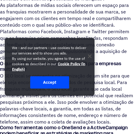
As plataformas de mídias sociais oferecem um espaço para
as franquias mostrarem a personalidade de sua marca, se
engajarem com os clientes em tempo real e compartilharem
conteúdo com o qual seu público-alvo se identificará.
Plataformas como Facebook, Instagram e Twitter permitem
que as franquias criem campanhas localizadas, respondam
ao feedback de clientes e estabeleçam uma conexão
We - and our partners - use cookies to deliver
genuína, criando confiança e impulsionando a aquisição de
our services and to show you ads.
clientes.
By using our website, you agree to the use of
O que é SEO local e por que ele é crucial para empresas
cookies as described in our
Cookie Policy (in
multilocais?
English)
O SEO local se concentra na otimização de um site para que
ele seja encontrado nos resultados de pesquisa local. Para
Accept
franquias multilocais, o SEO local garante que cada local
permaneça visível para os clientes em potencial que realizem
pesquisas próximos a ele. Isso pode envolver a otimização de
palavras-chave locais, a garantia, em todas as listas, de
informações consistentes de nome, endereço e número de
telefone, assim como a coleta de avaliações locais.
Como ferramentas como o OneSend e a ActiveCampaign
podem beneficiar as estratégias de marketing para