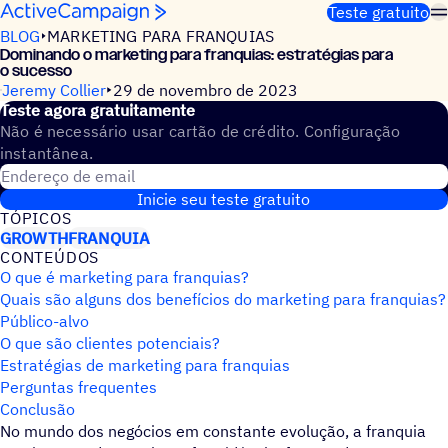
Pular para o conteúdo
Teste gratuito
BLOG
MARKETING PARA FRANQUIAS
Dominando o marketing para franquias: estratégias para
o sucesso
Jeremy Collier
29 de novembro de 2023
Teste agora gratuitamente
Não é necessário usar cartão de crédito. Configuração
instantânea.
Endereço de email
Inicie seu teste gratuito
TÓPICOS
GROWTH
FRANQUIA
CONTEÚDOS
O que é marketing para franquias?
Quais são alguns dos benefícios do marketing para franquias?
Público-alvo
O que são clientes potenciais?
Estratégias de marketing para franquias
Perguntas frequentes
Conclusão
No mundo dos negócios em constante evolução, a franquia