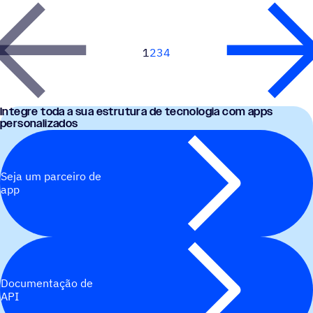
1
2
3
4
Next
Integre toda a sua estrutura de tecnologia com apps
personalizados
Seja um parceiro de
app
Documentação de
API