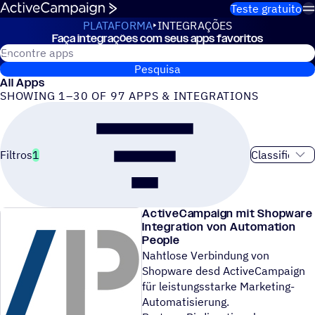
Pular para o conteúdo
Teste gratuito
PLATAFORMA
INTEGRAÇÕES
Faça integrações com seus apps favoritos
Integrações
Pesquisar apps da ActiveCampaign
Pesquisa
All Apps
SHOWING 1–30 OF 97 APPS & INTEGRATIONS
Ordem de cla
Filtros
1
ActiveCampaign mit Shopware
Integration von Automation
People
Nahtlose Verbindung von
Shopware desd ActiveCampaign
für leistungsstarke Marketing-
Automatisierung.