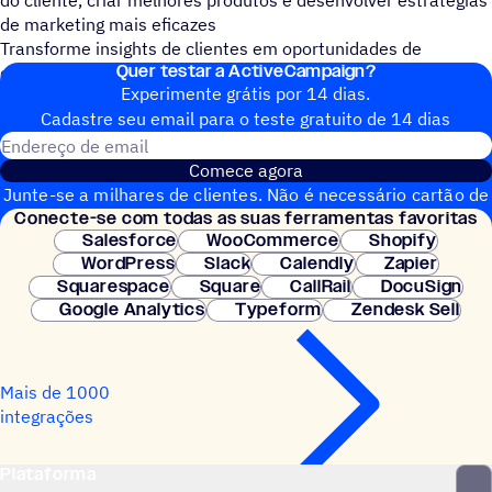
do cliente, criar melhores produtos e desenvolver estratégias
de marketing mais eficazes
Transforme insights de clientes em oportunidades de
Quer testar a ActiveCampaign?
crescimento com Survicate.
Experimente grátis por 14 dias.
Cadastre seu email para o teste gratuito de 14 dias
Endereço de email
Comece agora
Junte-se a milhares de clientes. Não é necessário cartão de
Conecte-se com todas as suas ferramentas favoritas
crédito. Configuração instantânea.
Salesforce
WooCommerce
Shopify
WordPress
Slack
Calendly
Zapier
Squarespace
Square
CallRail
DocuSign
Google Analytics
Typeform
Zendesk Sell
Mais de 1000
integrações
Plataforma