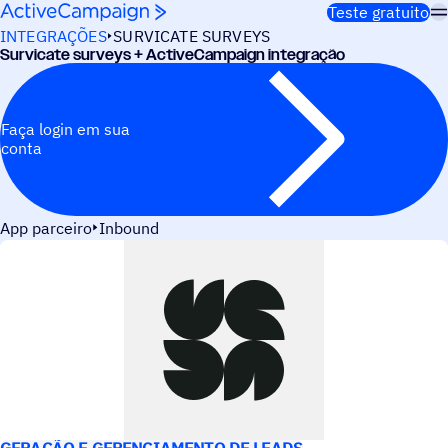
Pular para o conteúdo
Teste gratuito
INTEGRAÇÕES
SURVICATE SURVEYS
Survicate surveys + ActiveCampaign integração
Faça login em sua
conta
App parceiro
Inbound
CASOS DE USO
GERAÇÃO E GERENCIAMENTO DE LEADS