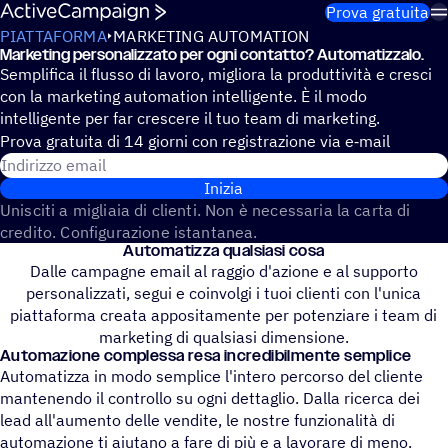
Salta al contenuto
Prova gratuita
PIATTAFORMA
MARKETING AUTOMATION
Marke­ting perso­na­liz­zato per ogni contatto? Automatizzalo.
Semplifica il flusso di lavoro, migliora la produttività e cresci
con la marketing automation intelligente. È il modo
intelligente per far crescere il tuo team di marketing.
Prova gratuita di 14 giorni con regi­stra­zione via e‑mail
Indirizzo email
Inizia
Unisciti a migliaia di clienti. Non è necessaria la carta di
credito. Configurazione istantanea.
Auto­ma­tizza qualsiasi cosa
Dalle campagne email al raggio d'azione e al supporto
personalizzati, segui e coinvolgi i tuoi clienti con l'unica
piattaforma creata appositamente per potenziare i team di
marketing di qualsiasi dimensione.
Auto­ma­zione complessa resa incredibilmente semplice
Automatizza in modo semplice l'intero percorso del cliente
mantenendo il controllo su ogni dettaglio. Dalla ricerca dei
lead all'aumento delle vendite, le nostre funzionalità di
automazione ti aiutano a fare di più e a lavorare di meno.