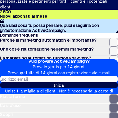
personalizzate e pertinenti per tutti i clienti e i potenziali
clienti.
2.500
Nuovi abbonati al mese
Qual­siasi cosa tu possa pensare, puoi eseguirla con
un’automazione ActiveCampaign.
Domande frequenti
Perché la marke­ting auto­ma­tion è importante?
Che cos’è l’au­to­ma­zione nell’email marketing?
La marke­ting auto­ma­tion funziona davvero?
Vuoi provare ActiveCampaign?
Provalo gratis per 14 giorni.
Prova gratuita di 14 giorni con regi­stra­zione via e‑mail
Indirizzo email
Inizia
Unisciti a migliaia di clienti. Non è necessaria la carta di
Piattaforma
credito. Configurazione istantanea.
Casi d'uso
Scopri