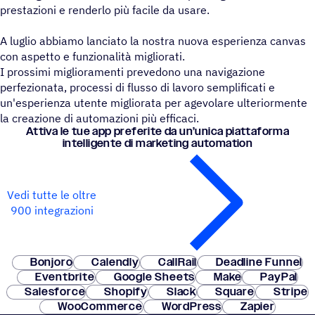
prestazioni e renderlo più facile da usare.
A luglio abbiamo lanciato la nostra nuova esperienza canvas
con aspetto e funzionalità migliorati.
I prossimi miglioramenti prevedono una navigazione
perfezionata, processi di flusso di lavoro semplificati e
un'esperienza utente migliorata per agevolare ulteriormente
la creazione di automazioni più efficaci.
Attiva le tue app prefe­rite da un’u­nica piat­ta­forma
intel­li­gente di marketing automation
Vedi tutte le oltre
900 integrazioni
Bonjoro
Calendly
CallRail
Deadline Funnel
Eventbrite
Google Sheets
Make
PayPal
Salesforce
Shopify
Slack
Square
Stripe
WooCommerce
WordPress
Zapier