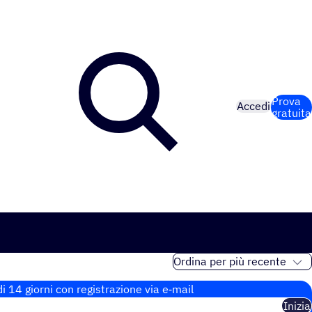
Prova
Accedi
gratuita
i 14 giorni con regi­stra­zione via e‑mail
Inizia