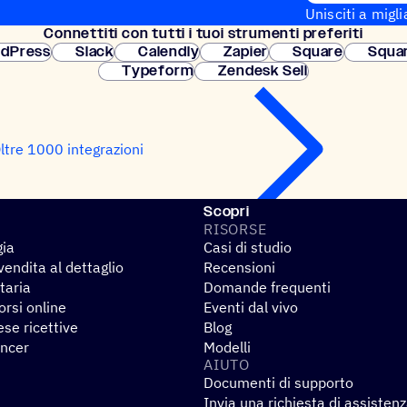
Unisciti a migli
Connet­titi con tutti i tuoi strumenti preferiti
Configurazione
dPress
Slack
Calendly
Zapier
Square
Squa
Typeform
Zendesk Sell
ltre 1000 integrazioni
Scopri
RISORSE
gia
Casi di studio
endita al dettaglio
Recensioni
taria
Domande frequenti
rsi online
Eventi dal vivo
se ricettive
Blog
encer
Modelli
AIUTO
Documenti di supporto
Invia una richiesta di assisten