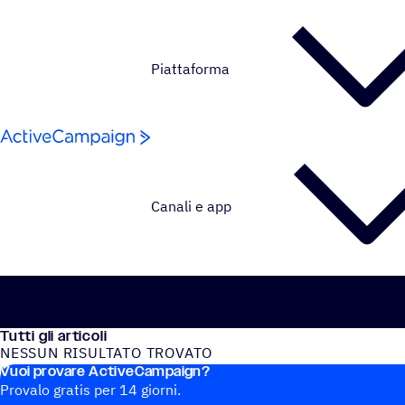
Salta al contenuto
Piattaforma
Canali e app
Tutti gli articoli
NESSUN RISUL­TATO TROVATO
Vuoi provare ActiveCampaign?
Nessun articolo del blog trovato
Provalo gratis per 14 giorni.