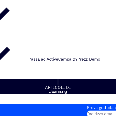
Passa ad ActiveCampaign
Prezzi
Demo
ARTI­COLI DI
Joann.ng
Prova gratuita d
Indirizzo email