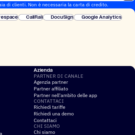
aia di clienti. Non è necessaria la carta di credito.
 istantanea.
respace
CallRail
DocuSign
Google Analytics
Azienda
PARTNER DI CANALE
Agenzia partner
Partner affiliato
Partner nell'ambito delle app
CONTAT­TACI
Richiedi tariffe
Richiedi una demo
Contattaci
CHI SIAMO
Chi siamo
za