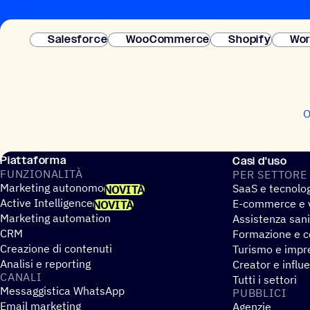
Salesforce
WooCommerce
Shopify
Wor
O
Piattaforma
Casi d'uso
FUNZIO­NA­LITÀ
PER SETTORE
Marketing autonomo
SaaS e tecnolo
NOVITÀ
Active Intelligence
E-commerce e v
NOVITÀ
Marketing automation
Assistenza sani
CRM
Formazione e co
Creazione di contenuti
Turismo e impre
Analisi e reporting
Creator e influ
CANALI
Tutti i settori
Messaggistica WhatsApp
PUBBLICI
Email marketing
Agenzie