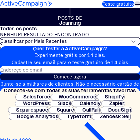
Pular para o conteúdo
Teste gratuito
POSTS DE
Joann.ng
Todos os posts
NENHUM RESULTADO ENCONTRADO
Quer testar a ActiveCampaign?
Nenhum post do blog encontrado
Experimente grátis por 14 dias.
Cadastre seu email para o teste gratuito de 14 dias
Endereço de email
Comece agora
Junte-se a milhares de clientes. Não é necessário cartão de
Conecte-se com todas as suas ferramentas favoritas
crédito. Configuração instantânea.
Salesforce
WooCommerce
Shopify
WordPress
Slack
Calendly
Zapier
Squarespace
Square
CallRail
DocuSign
Google Analytics
Typeform
Zendesk Sell
Mais de 1000