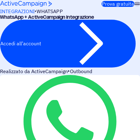
Salta al contenuto
Prova gratuita
INTEGRAZIONI
WHATSAPP
WhatsApp + ActiveCampaign integrazione
Accedi all’account
Realizzato da ActiveCampaign
Outbound