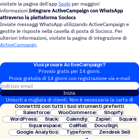
visitate la pagina dell'app
Spoki
per maggiori
informazioni.
Integrare ActiveCampaign con WhatsApp
attraverso la piattaforma Sociocs
Inviate messaggi WhatsApp utilizzando ActiveCampaign e
gestite le risposte nella casella di posta di Sociocs. Per
ulteriori informazioni, visitate la pagina di integrazione di
ActiveCampaign
.
Vuoi provare ActiveCampaign?
Provalo gratis per 14 giorni.
Prova gratuita di 14 giorni con regi­stra­zione via e‑mail
Indirizzo email
Inizia
Unisciti a migliaia di clienti. Non è necessaria la carta di
Connet­titi con tutti i tuoi strumenti preferiti
credito. Configurazione istantanea.
Salesforce
WooCommerce
Shopify
WordPress
Slack
Calendly
Zapier
Square
Squarespace
CallRail
DocuSign
Google Analytics
Typeform
Zendesk Sell