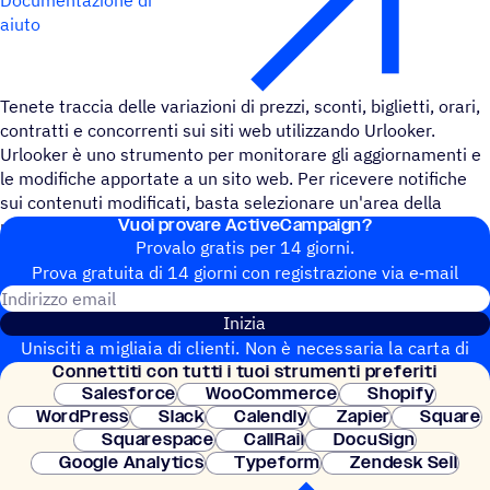
aiuto
Tenete traccia delle variazioni di prezzi, sconti, biglietti, orari,
contratti e concorrenti sui siti web utilizzando Urlooker.
Urlooker è uno strumento per monitorare gli aggiornamenti e
le modifiche apportate a un sito web. Per ricevere notifiche
sui contenuti modificati, basta selezionare un'area della
Vuoi provare ActiveCampaign?
pagina e lasciare che Urlooker faccia il resto.
Provalo gratis per 14 giorni.
Prova gratuita di 14 giorni con regi­stra­zione via e‑mail
Indirizzo email
Inizia
Unisciti a migliaia di clienti. Non è necessaria la carta di
Connet­titi con tutti i tuoi strumenti preferiti
credito. Configurazione istantanea.
Salesforce
WooCommerce
Shopify
WordPress
Slack
Calendly
Zapier
Square
Squarespace
CallRail
DocuSign
Google Analytics
Typeform
Zendesk Sell