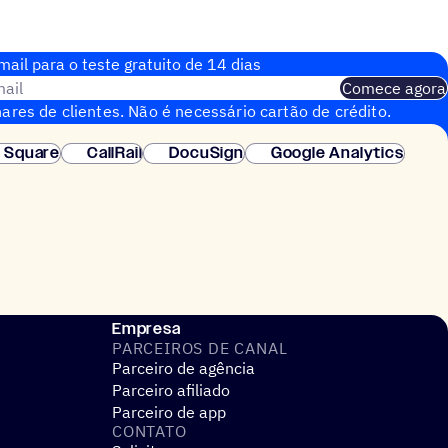
ail para o teste gratuito de 14 dias
ail
Comece agora
ares de clientes. Não é necessário cartão de crédito.
nstantânea.
Square
CallRail
DocuSign
Google Analytics
Empresa
PARCEIROS DE CANAL
Parceiro de agência
Parceiro afiliado
Parceiro de app
CONTATO