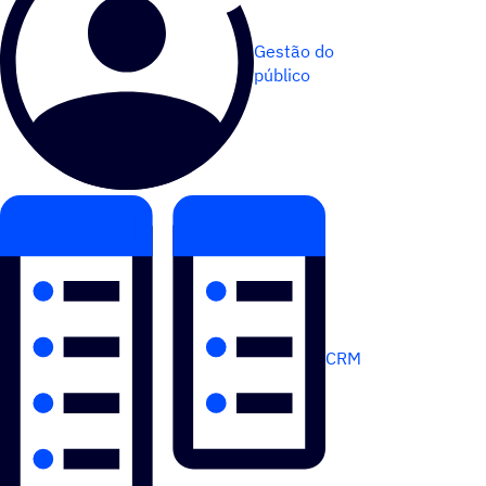
Gestão do
público
CRM