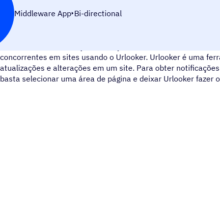
Middleware App
Bi-directional
Acompanhe as mudanças de preços, descontos, ingressos, hor
concorrentes em sites usando o Urlooker. Urlooker é uma fer
atualizações e alterações em um site. Para obter notificaçõe
basta selecionar uma área de página e deixar Urlooker fazer o