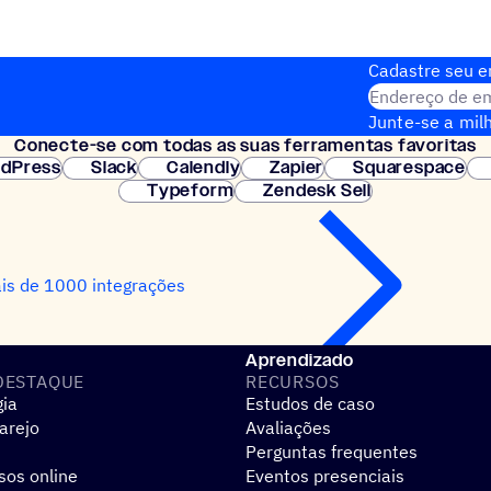
Cadastre seu em
Endereço de em
Junte-se a milh
Conecte-se com todas as suas ferramentas favoritas
Configuração i
dPress
Slack
Calendly
Zapier
Squarespace
Typeform
Zendesk Sell
is de 1000 integrações
Aprendizado
DESTAQUE
RECURSOS
gia
Estudos de caso
arejo
Avaliações
Perguntas frequentes
sos online
Eventos presenciais