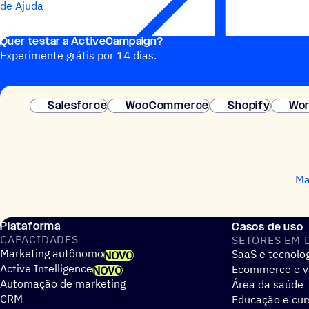
de Ajuda
Quer testar a ActiveCampaign?
Experimente grátis por 14 dias.
Salesforce
WooCommerce
Shopify
Wor
Ma
Plataforma
Casos de uso
CAPACIDADES
SETORES EM 
Marketing autônomo
SaaS e tecnolo
NOVO
Active Intelligence
Ecommerce e v
NOVO
Automação de marketing
Área da saúde
CRM
Educação e cur