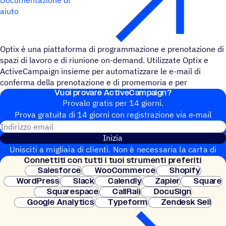
aiuto
Optix è una piattaforma di programmazione e prenotazione di
spazi di lavoro e di riunione on-demand. Utilizzate Optix e
ActiveCampaign insieme per automatizzare le e-mail di
conferma della prenotazione e di promemoria e per
Vuoi provare ActiveCampaign?
aggiungere dettagli importanti ai record dei contatti.
Provalo gratis per 14 giorni.
Prova gratuita di 14 giorni con regi­stra­zione via e‑mail
Indirizzo email
Inizia
Unisciti a migliaia di clienti. Non è necessaria la carta di
Connet­titi con tutti i tuoi strumenti preferiti
credito. Configurazione istantanea.
Salesforce
WooCommerce
Shopify
WordPress
Slack
Calendly
Zapier
Square
Squarespace
CallRail
DocuSign
Google Analytics
Typeform
Zendesk Sell