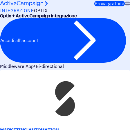
Salta al contenuto
Prova gratuita
INTEGRAZIONI
OPTIX
Optix + ActiveCampaign integrazione
Accedi all’account
Middleware App
Bi-directional
CASI D’USO
MARKETING AUTOMATION