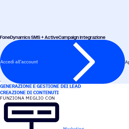
Fone­Dy­na­mics SMS + ActiveCampaign integrazione
Accedi all’account
A
CASI D’USO
GENERAZIONE E GESTIONE DEI LEAD
CREAZIONE DI CONTENUTI
FUNZIONA MEGLIO CON
Marketing