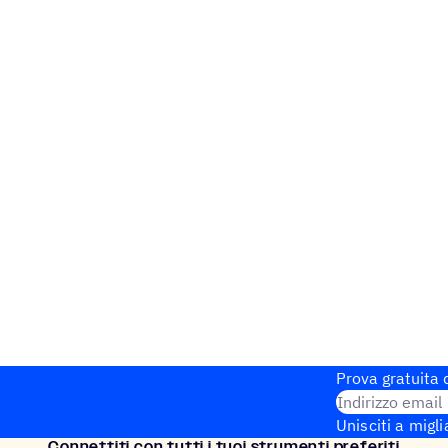
Prova gratuita d
Indirizzo email
Unisciti a migli
Connet­titi con tutti i tuoi strumenti preferiti
Configurazione