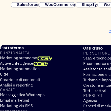
Salesforce
WooCommerce
Shopify
Wor
O
Piattaforma
Casi d'uso
FUNZIO­NA­LITÀ
PER SETTORE
Marketing autonomo
SaaS e tecnolo
NOVITÀ
Active Intelligence
E-commerce e v
NOVITÀ
Marketing automation
Assistenza sani
CRM
Formazione e co
Creazione di contenuti
Turismo e impre
Analisi e reporting
Creator e influ
CANALI
Tutti i settori
Messaggistica WhatsApp
PUBBLICI
Email marketing
Agenzie
Marketing via SMS
Esperti di mark