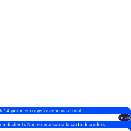
i 14 giorni con regi­stra­zione via e‑mail
Inizia
aia di clienti. Non è necessaria la carta di credito.
 istantanea.