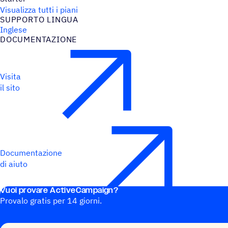
Visualizza tutti i piani
SUPPORTO LINGUA
Inglese
DOCU­MEN­TA­ZIONE
Visita
il sito
Documentazione
di aiuto
Vuoi provare ActiveCampaign?
Provalo gratis per 14 giorni.