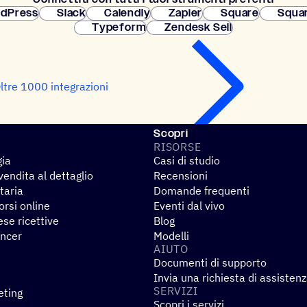
dPress
Slack
Calendly
Zapier
Square
Squa
Typeform
Zendesk Sell
ltre 1000 integrazioni
Scopri
RISORSE
gia
Casi di studio
endita al dettaglio
Recensioni
taria
Domande frequenti
rsi online
Eventi dal vivo
se ricettive
Blog
encer
Modelli
AIUTO
Documenti di supporto
Invia una richiesta di assisten
SERVIZI
eting
Scopri i servizi