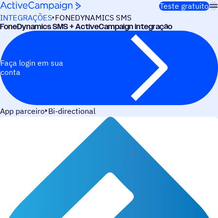
Pular para o conteúdo
Teste gratuito
INTEGRAÇÕES
FONEDYNAMICS SMS
FoneDynamics SMS + ActiveCampaign integração
Faça login em sua
conta
App parceiro
Bi-directional