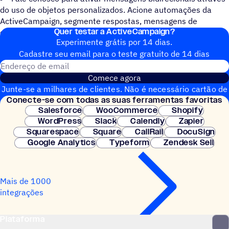
do uso de objetos personalizados. Acione automações da
ActiveCampaign, segmente respostas, mensagens de
Quer testar a ActiveCampaign?
exclusão, histórico de mensagens em contatos e muito mais.
Experimente grátis por 14 dias.
Cadastre seu email para o teste gratuito de 14 dias
Endereço de email
Comece agora
Junte-se a milhares de clientes. Não é necessário cartão de
Conecte-se com todas as suas ferramentas favoritas
crédito. Configuração instantânea.
Salesforce
WooCommerce
Shopify
WordPress
Slack
Calendly
Zapier
Squarespace
Square
CallRail
DocuSign
Google Analytics
Typeform
Zendesk Sell
Mais de 1000
integrações
Plataforma