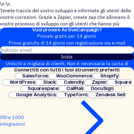
\n \n
Tenete traccia del vostro sviluppo e informate gli utenti delle
vostre correzioni. Grazie a Zapier, create zap che allineano il
vostro processo di sviluppo con gli utenti che hanno più
Vuoi provare ActiveCampaign?
bisogno di essere aggiornati!
Provalo gratis per 14 giorni.
Prova gratuita di 14 giorni con regi­stra­zione via e‑mail
Indirizzo email
Inizia
Unisciti a migliaia di clienti. Non è necessaria la carta di
Connet­titi con tutti i tuoi strumenti preferiti
credito. Configurazione istantanea.
Salesforce
WooCommerce
Shopify
WordPress
Slack
Calendly
Zapier
Square
Squarespace
CallRail
DocuSign
Google Analytics
Typeform
Zendesk Sell
Oltre 1000
integrazioni