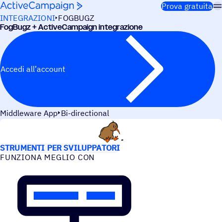
Salta al contenuto
Prova gratuita
INTEGRAZIONI
FOGBUGZ
FogBugz + ActiveCampaign integrazione
Accedi all’account
Middleware App
Bi-directional
CASI D’USO
STRUMENTI PER SVILUPPATORI
FUNZIONA MEGLIO CON