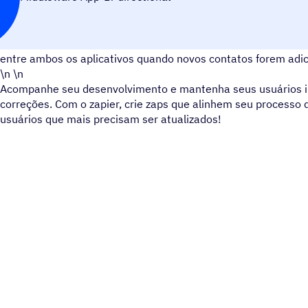
O uso do FogBugz com o ActiveCampaign permitirá que você 
entre ambos os aplicativos quando novos contatos forem adi
\n \n
Acompanhe seu desenvolvimento e mantenha seus usuários i
correções. Com o zapier, crie zaps que alinhem seu processo
usuários que mais precisam ser atualizados!