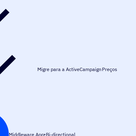
Migre para a ActiveCampaign
Preços
Middleware App
Bi-directional