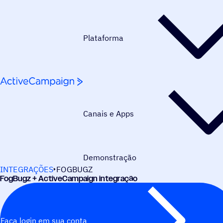
Pular para o conteúdo
Plataforma
Canais e Apps
Demonstração
INTEGRAÇÕES
FOGBUGZ
FogBugz + ActiveCampaign integração
Faça login em sua conta