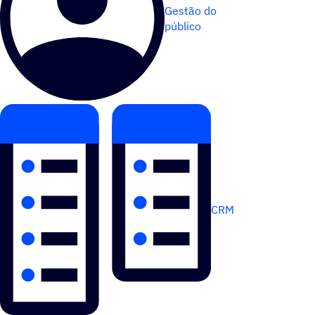
Gestão do
público
CRM