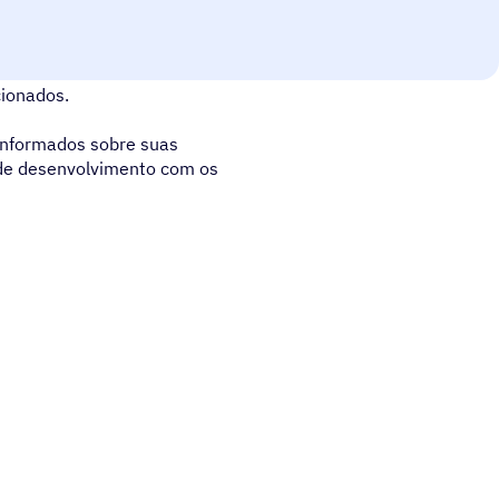
empurre e puxe seus contatos
cionados.
nformados sobre suas
 de desenvolvimento com os