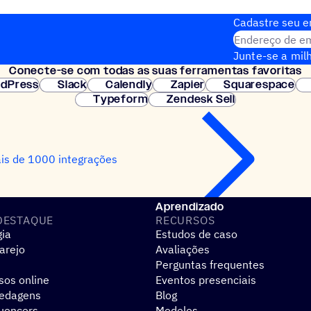
Cadastre seu em
Endereço de em
Junte-se a milh
Conecte-se com todas as suas ferramentas favoritas
Configuração i
dPress
Slack
Calendly
Zapier
Squarespace
Typeform
Zendesk Sell
is de 1000 integrações
Aprendizado
DESTAQUE
RECURSOS
gia
Estudos de caso
arejo
Avaliações
Perguntas frequentes
sos online
Eventos presenciais
pedagens
Blog
luencers
Modelos