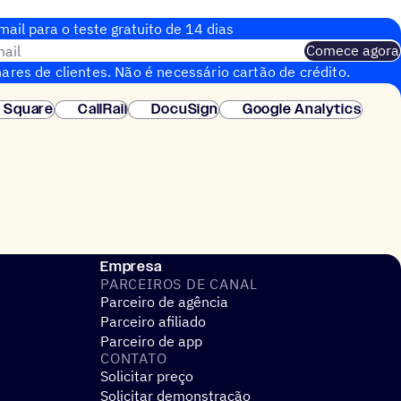
ail para o teste gratuito de 14 dias
ail
Comece agora
ares de clientes. Não é necessário cartão de crédito.
nstantânea.
Square
CallRail
DocuSign
Google Analytics
Empresa
PARCEIROS DE CANAL
Parceiro de agência
Parceiro afiliado
Parceiro de app
CONTATO
Solicitar preço
Solicitar demonstração