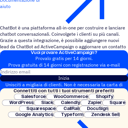
aiuto
ChatBot è una piattaforma all-in-one per costruire e lanciare
chatbot conversazionali. Coinvolgete i clienti su più canali.
Grazie a questa integrazione, è possibile aggiungere nuovi
lead da ChatBot ad ActiveCampaign o aggiornare un contatto
Vuoi provare ActiveCampaign?
quando viene creato un messaggio.
Provalo gratis per 14 giorni.
Prova gratuita di 14 giorni con regi­stra­zione via e‑mail
Indirizzo email
Inizia
Unisciti a migliaia di clienti. Non è necessaria la carta di
Connet­titi con tutti i tuoi strumenti preferiti
credito. Configurazione istantanea.
Salesforce
WooCommerce
Shopify
WordPress
Slack
Calendly
Zapier
Square
Squarespace
CallRail
DocuSign
Google Analytics
Typeform
Zendesk Sell