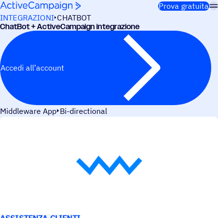
Salta al contenuto
Prova gratuita
INTEGRAZIONI
CHATBOT
ChatBot + ActiveCampaign integrazione
Accedi all’account
Middleware App
Bi-directional
CASI D’USO
ASSISTENZA CLIENTI