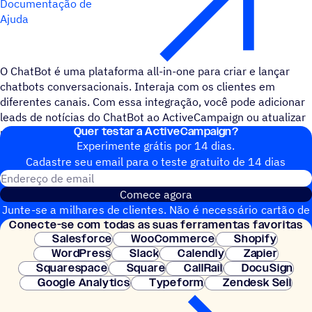
Documentação de
Ajuda
O ChatBot é uma plataforma all-in-one para criar e lançar
chatbots conversacionais. Interaja com os clientes em
diferentes canais. Com essa integração, você pode adicionar
leads de notícias do ChatBot ao ActiveCampaign ou atualizar
Quer testar a ActiveCampaign?
um contato quando uma mensagem é criada.
Experimente grátis por 14 dias.
Cadastre seu email para o teste gratuito de 14 dias
Endereço de email
Comece agora
Junte-se a milhares de clientes. Não é necessário cartão de
Conecte-se com todas as suas ferramentas favoritas
crédito. Configuração instantânea.
Salesforce
WooCommerce
Shopify
WordPress
Slack
Calendly
Zapier
Squarespace
Square
CallRail
DocuSign
Google Analytics
Typeform
Zendesk Sell