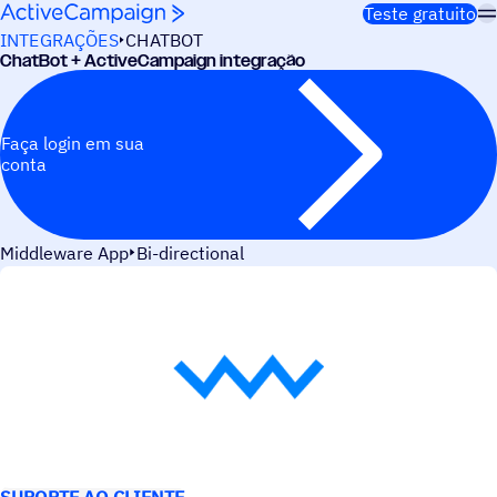
Pular para o conteúdo
Teste gratuito
INTEGRAÇÕES
CHATBOT
ChatBot + ActiveCampaign integração
Faça login em sua
conta
Middleware App
Bi-directional
CASOS DE USO
SUPORTE AO CLIENTE