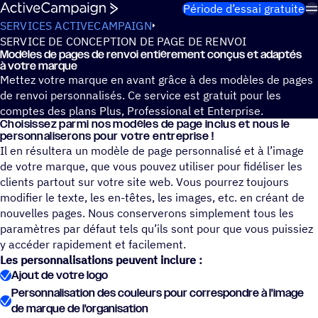
Passer au contenu
Période d’essai gratuite
SERVICES ACTIVECAMPAIGN
SERVICE DE CONCEPTION DE PAGE DE RENVOI
Modèles de pages de renvoi entiè­re­ment conçus et adaptés
à votre marque
Mettez votre marque en avant grâce à des modèles de pages
de renvoi personnalisés. Ce service est gratuit pour les
comptes des plans Plus, Professional et Enterprise.
Choi­sis­sez parmi nos modèles de page inclus et nous le
person­na­li­se­rons pour votre entreprise !
Il en résultera un modèle de page personnalisé et à l’image
de votre marque, que vous pouvez utiliser pour fidéliser les
clients partout sur votre site web. Vous pourrez toujours
modifier le texte, les en-têtes, les images, etc. en créant de
nouvelles pages. Nous conserverons simplement tous les
paramètres par défaut tels qu’ils sont pour que vous puissiez
y accéder rapidement et facilement.
Les personnalisations peuvent inclure :
Ajout de votre logo
Personnalisation des couleurs pour correspondre à l'image
de marque de l'organisation