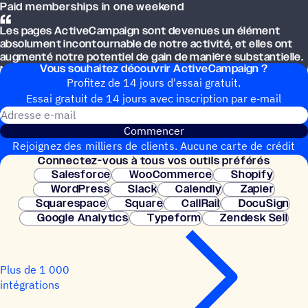
Paid memberships in one weekend
Les pages ActiveCampaign sont deve­nues un élément
abso­lu­ment incon­tour­nable de notre acti­vité, et elles ont
augmenté notre poten­tiel de gain de manière substan­tielle.
Vous souhai­tez découvrir ActiveCampaign ?
Nous ne pour­rions plus nous passer d’elles désormais !
Profitez de 14 jours d'essai gratuit.
Essai gratuit de 14 jours avec inscrip­tion par e‑mail
Adresse e-mail
Commencer
Rejoignez des milliers de clients. Aucune carte de crédit
Connec­tez-vous à tous vos outils préférés
nécessaire. Configuration instantanée.
Salesforce
WooCommerce
Shopify
WordPress
Slack
Calendly
Zapier
Squarespace
Square
CallRail
DocuSign
Google Analytics
Typeform
Zendesk Sell
Plus de 1 000
intégrations