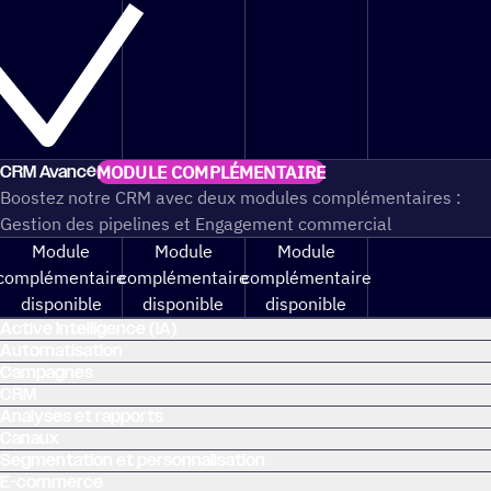
CRM Avancé
MODULE COMPLÉMENTAIRE
Boostez notre CRM avec deux modules complémentaires :
Gestion des pipelines et Engagement commercial
Module
Module
Module
complémentaire
complémentaire
complémentaire
disponible
disponible
disponible
Active Intelligence (IA)
Automatisation
Campagnes
CRM
Analyses et rapports
Canaux
Segmentation et personnalisation
E-commerce