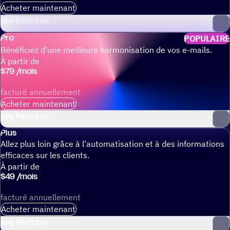
Acheter maintenant
Key Features
Pro
POPULAIRE
Bénéficiez d’une meilleure harmonisation de vos e-mails.
À partir de
$
79
/
mois
facturé annuellement
Acheter maintenant
Key Features
Plus
Allez plus loin grâce à l’automatisation et à des informations
efficaces sur les clients.
À partir de
$
49
/
mois
facturé annuellement
Acheter maintenant
Key Features