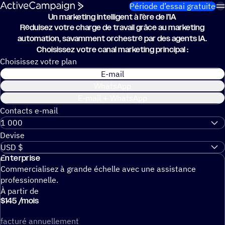
Passer au contenu
Période d’essai gratuite
Un marke­ting intel­li­gent à l’ère de l’IA
Réduisez votre charge de travail grâce au marketing
automation, savamment orchestré par des agents IA.
Choisissez votre canal marketing principal :
Choisissez votre plan
E-mail
WhatsApp
E-mail + WhatsApp
Contacts e-mail
Devise
Enterprise
Commercialisez à grande échelle avec une assistance
professionnelle.
À partir de
$
145
/
mois
facturé annuellement