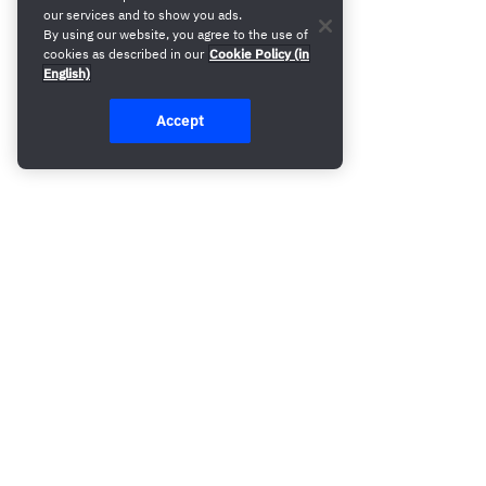
our services and to show you ads.
By using our website, you agree to the use of
cookies as described in our
Cookie Policy (in
English)
Accept
Vous ne trouvez pas la réponse à votre question ?
Notre équipe commerciale se fera un plaisir de vous aider.
Contactez-nous et nous serons ravis de vous aider.
Demander une