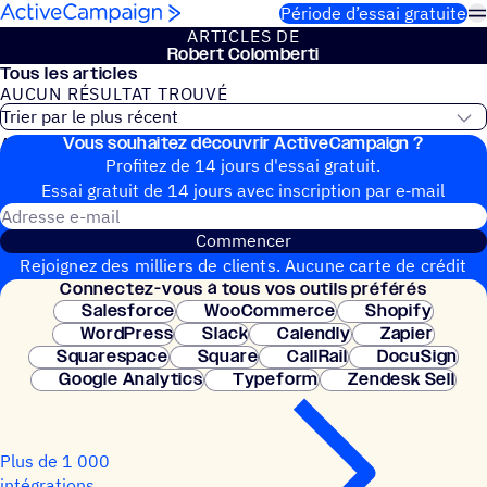
Passer au contenu
Période d’essai gratuite
ARTICLES DE
Robert Colom­berti
Tous les articles
AUCUN RÉSUL­TAT TROUVÉ
Vous souhai­tez découvrir ActiveCampaign ?
Aucun article de blog trouvé
Profitez de 14 jours d'essai gratuit.
Essai gratuit de 14 jours avec inscrip­tion par e‑mail
Adresse e-mail
Commencer
Rejoignez des milliers de clients. Aucune carte de crédit
Connec­tez-vous à tous vos outils préférés
nécessaire. Configuration instantanée.
Salesforce
WooCommerce
Shopify
WordPress
Slack
Calendly
Zapier
Squarespace
Square
CallRail
DocuSign
Google Analytics
Typeform
Zendesk Sell
Plus de 1 000
intégrations