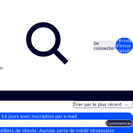
Période
Se
d’essai
connecter
gratuite
o
 14 jours avec inscrip­tion par e‑mail
Commencer
illiers de clients. Aucune carte de crédit nécessaire.