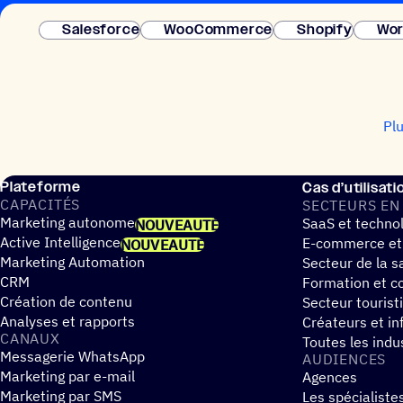
Salesforce
WooCommerce
Shopify
Wor
Pl
Plateforme
Cas d’utilisati
CAPA­CI­TÉS
SECTEURS EN
Marketing autonome
SaaS et techno
NOUVEAUTÉ
Active Intelligence
E-commerce et
NOUVEAUTÉ
Marketing Automation
Secteur de la s
CRM
Formation et co
Création de contenu
Secteur tourist
Analyses et rapports
Créateurs et in
CANAUX
Toutes les indu
Messagerie WhatsApp
AUDIENCES
Marketing par e-mail
Agences
Marketing par SMS
Les spécialiste