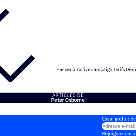
Passer à ActiveCampaign
Tarifs
Dém
ARTICLES DE
Peter Osborne
Essai gratuit de
Adresse e-mail
Rejoignez des m