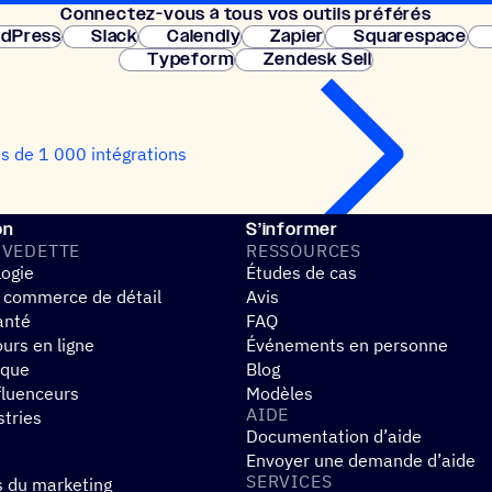
Connec­tez-vous à tous vos outils préférés
Configuration 
dPress
Slack
Calendly
Zapier
Squarespace
Typeform
Zendesk Sell
us de 1 000 intégrations
on
S’informer
 VEDETTE
RESSOURCES
logie
Études de cas
 commerce de détail
Avis
anté
FAQ
urs en ligne
Événements en personne
ique
Blog
fluenceurs
Modèles
AIDE
stries
Documentation d’aide
Envoyer une demande d’aide
SERVICES
s du marketing