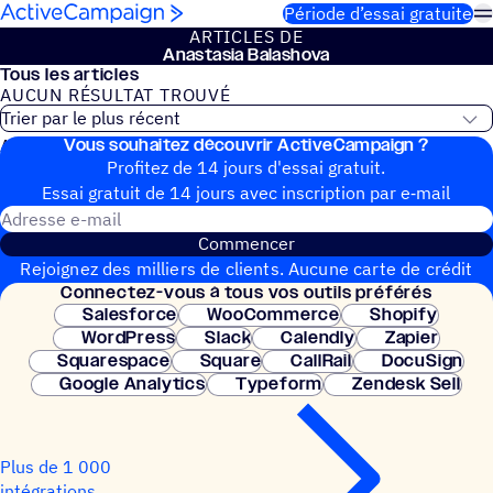
Passer au contenu
Période d’essai gratuite
ARTICLES DE
Anas­ta­sia Balashova
Tous les articles
AUCUN RÉSUL­TAT TROUVÉ
Vous souhai­tez découvrir ActiveCampaign ?
Aucun article de blog trouvé
Profitez de 14 jours d'essai gratuit.
Essai gratuit de 14 jours avec inscrip­tion par e‑mail
Adresse e-mail
Commencer
Rejoignez des milliers de clients. Aucune carte de crédit
Connec­tez-vous à tous vos outils préférés
nécessaire. Configuration instantanée.
Salesforce
WooCommerce
Shopify
WordPress
Slack
Calendly
Zapier
Squarespace
Square
CallRail
DocuSign
Google Analytics
Typeform
Zendesk Sell
Plus de 1 000
intégrations