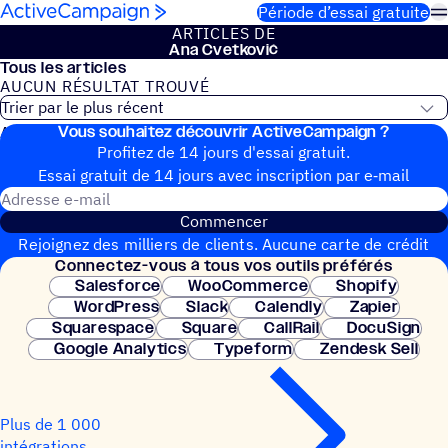
Passer au contenu
Période d’essai gratuite
ARTICLES DE
Ana Cvet­ko­vić
Tous les articles
AUCUN RÉSUL­TAT TROUVÉ
Vous souhai­tez découvrir ActiveCampaign ?
Aucun article de blog trouvé
Profitez de 14 jours d'essai gratuit.
Essai gratuit de 14 jours avec inscrip­tion par e‑mail
Adresse e-mail
Commencer
Rejoignez des milliers de clients. Aucune carte de crédit
Connec­tez-vous à tous vos outils préférés
nécessaire. Configuration instantanée.
Salesforce
WooCommerce
Shopify
WordPress
Slack
Calendly
Zapier
Squarespace
Square
CallRail
DocuSign
Google Analytics
Typeform
Zendesk Sell
Plus de 1 000
intégrations