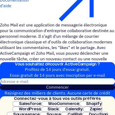
d’aide
Zoho Mail est une application de messagerie électronique
pour la communication d'entreprise collaborative destinée au
personnel moderne. Il s'agit d'un mélange de courrier
électronique classique et d'outils de collaboration modernes
utilisant les commentaires, les "likes" et le partage. Avec
ActiveCampaign et Zoho Mail, vous pouvez déclencher une
nouvelle tâche, créer un nouveau contact ou une nouvelle
Vous souhai­tez découvrir ActiveCampaign ?
affaire, et mettre à jour un contact ou une affaire existant.
Profitez de 14 jours d'essai gratuit.
Essai gratuit de 14 jours avec inscrip­tion par e‑mail
Adresse e-mail
Commencer
Rejoignez des milliers de clients. Aucune carte de crédit
Connec­tez-vous à tous vos outils préférés
nécessaire. Configuration instantanée.
Salesforce
WooCommerce
Shopify
WordPress
Slack
Calendly
Zapier
Squarespace
Square
CallRail
DocuSign