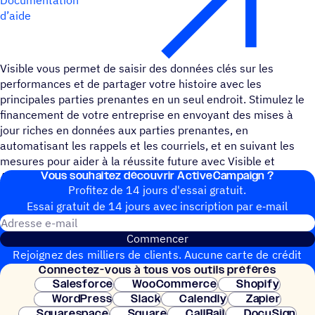
d’aide
Visible vous permet de saisir des données clés sur les
performances et de partager votre histoire avec les
principales parties prenantes en un seul endroit. Stimulez le
financement de votre entreprise en envoyant des mises à
jour riches en données aux parties prenantes, en
automatisant les rappels et les courriels, et en suivant les
mesures pour aider à la réussite future avec Visible et
Vous souhai­tez découvrir ActiveCampaign ?
ActiveCampaign.
Profitez de 14 jours d'essai gratuit.
Essai gratuit de 14 jours avec inscrip­tion par e‑mail
Adresse e-mail
Commencer
Rejoignez des milliers de clients. Aucune carte de crédit
Connec­tez-vous à tous vos outils préférés
nécessaire. Configuration instantanée.
Salesforce
WooCommerce
Shopify
WordPress
Slack
Calendly
Zapier
Squarespace
Square
CallRail
DocuSign