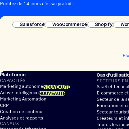
Profitez de 14 jours d'essai gratuit.
Salesforce
WooCommerce
Shopify
Wor
Pl
Plateforme
Cas d’utilisati
CAPA­CI­TÉS
SECTEURS EN
Marketing autonome
SaaS et techno
NOUVEAUTÉ
Active Intelligence
E-commerce et
NOUVEAUTÉ
Marketing Automation
Secteur de la s
CRM
Formation et co
Création de contenu
Secteur tourist
Analyses et rapports
Créateurs et in
CANAUX
Toutes les indu