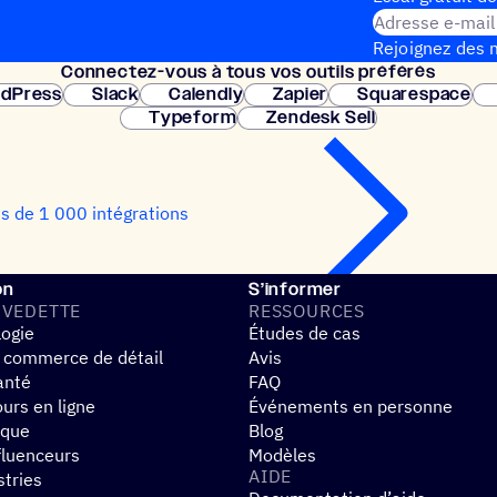
Adresse e-mail
Rejoignez des m
Connec­tez-vous à tous vos outils préférés
Configuration 
dPress
Slack
Calendly
Zapier
Squarespace
Typeform
Zendesk Sell
us de 1 000 intégrations
on
S’informer
 VEDETTE
RESSOURCES
logie
Études de cas
 commerce de détail
Avis
anté
FAQ
urs en ligne
Événements en personne
ique
Blog
fluenceurs
Modèles
AIDE
stries