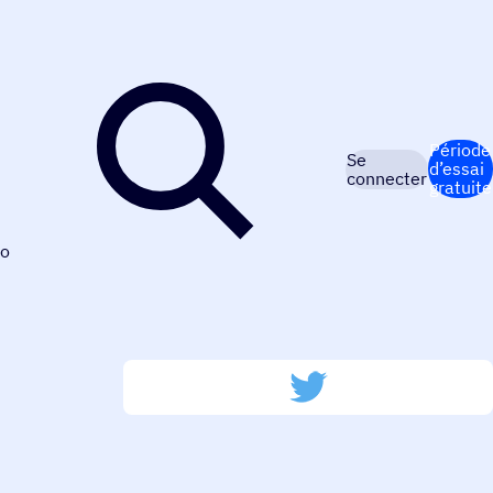
Période
Se
d’essai
connecter
gratuite
o