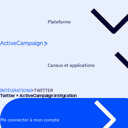
Passer au contenu
Plateforme
Canaux et applications
INTÉGRATIONS
TWITTER
Twitter + ActiveCampaign intégration
Me connecter à mon compte