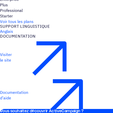
Plus
Professional
Starter
Voir tous les plans
SUPPORT LINGUIS­TIQUE
Anglais
DOCU­MEN­TA­TION
Visiter
le site
Documentation
d’aide
Vous souhai­tez découvrir ActiveCampaign ?