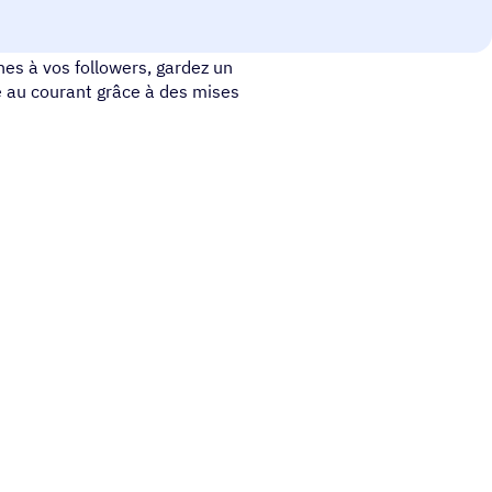
e connecter vos contacts entre
s à vos followers, gardez un
te au courant grâce à des mises