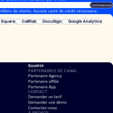
Commencer
illiers de clients. Aucune carte de crédit nécessaire.
instantanée.
Square
CallRail
DocuSign
Google Analytics
Société
PARTE­NAIRES DE CANAL
Partenaire Agency
Partenaire affilié
Partenaire App
CONTACT
Demander un tarif
Demander une démo
Contactez-nous
À PROPOS