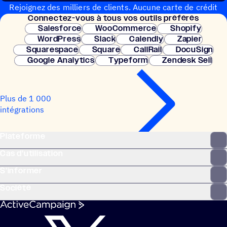
Rejoignez des milliers de clients. Aucune carte de crédit
Connec­tez-vous à tous vos outils préférés
nécessaire. Configuration instantanée.
Salesforce
WooCommerce
Shopify
WordPress
Slack
Calendly
Zapier
Squarespace
Square
CallRail
DocuSign
Google Analytics
Typeform
Zendesk Sell
Plus de 1 000
intégrations
Plateforme
Cas d’utilisation
S’informer
Société