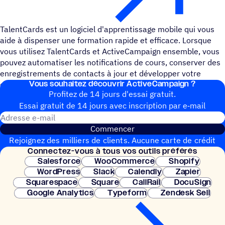
TalentCards est un logiciel d'apprentissage mobile qui vous
aide à dispenser une formation rapide et efficace. Lorsque
vous utilisez TalentCards et ActiveCampaign ensemble, vous
pouvez automatiser les notifications de cours, conserver des
enregistrements de contacts à jour et développer votre
Vous souhai­tez découvrir ActiveCampaign ?
entreprise en déplacement.
Profitez de 14 jours d'essai gratuit.
Essai gratuit de 14 jours avec inscrip­tion par e‑mail
Adresse e-mail
Commencer
Rejoignez des milliers de clients. Aucune carte de crédit
Connec­tez-vous à tous vos outils préférés
nécessaire. Configuration instantanée.
Salesforce
WooCommerce
Shopify
WordPress
Slack
Calendly
Zapier
Squarespace
Square
CallRail
DocuSign
Google Analytics
Typeform
Zendesk Sell