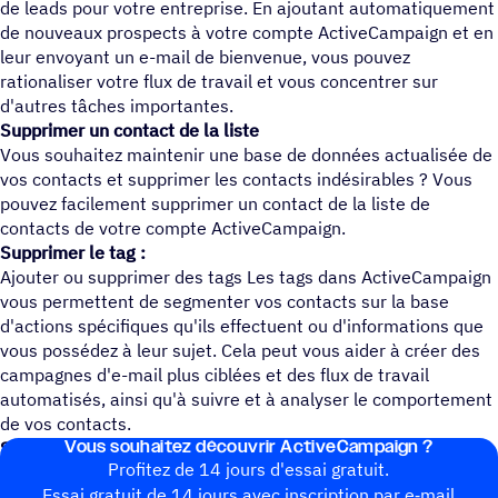
de leads pour votre entreprise. En ajoutant automatiquement
de nouveaux prospects à votre compte ActiveCampaign et en
leur envoyant un e-mail de bienvenue, vous pouvez
rationaliser votre flux de travail et vous concentrer sur
d'autres tâches importantes.
Supprimer un contact de la liste
Vous souhaitez maintenir une base de données actualisée de
vos contacts et supprimer les contacts indésirables ? Vous
pouvez facilement supprimer un contact de la liste de
contacts de votre compte ActiveCampaign.
Supprimer le tag :
Ajouter ou supprimer des tags Les tags dans ActiveCampaign
vous permettent de segmenter vos contacts sur la base
d'actions spécifiques qu'ils effectuent ou d'informations que
vous possédez à leur sujet. Cela peut vous aider à créer des
campagnes d'e-mail plus ciblées et des flux de travail
automatisés, ainsi qu'à suivre et à analyser le comportement
de vos contacts.
Vous souhai­tez découvrir ActiveCampaign ?
Support :
hello@suretriggers.com
Profitez de 14 jours d'essai gratuit.
Essai gratuit de 14 jours avec inscrip­tion par e‑mail