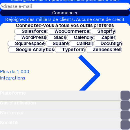
Adresse e-mail
Commencer
Rejoignez des milliers de clients. Aucune carte de crédit
Connec­tez-vous à tous vos outils préférés
nécessaire. Configuration instantanée.
Salesforce
WooCommerce
Shopify
WordPress
Slack
Calendly
Zapier
Squarespace
Square
CallRail
DocuSign
Google Analytics
Typeform
Zendesk Sell
Plus de 1 000
intégrations
Plateforme
Cas d’utilisation
S’informer
Société