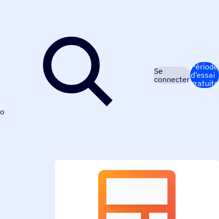
Période
Se
d’essai
connecter
gratuite
o