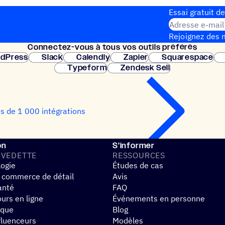
Essai gratuit de
Adresse e-mail
Rejoignez des m
Connec­tez-vous à tous vos outils préférés
Configuration 
dPress
Slack
Calendly
Zapier
Squarespace
Typeform
Zendesk Sell
us de 1 000 intégrations
on
S’informer
 VEDETTE
RESSOURCES
logie
Études de cas
 commerce de détail
Avis
anté
FAQ
urs en ligne
Événements en personne
ique
Blog
fluenceurs
Modèles