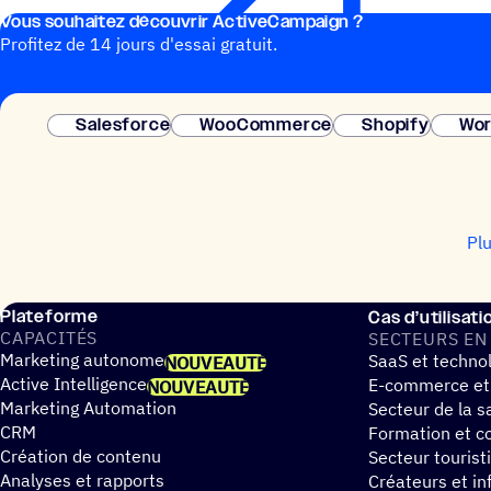
Vous souhai­tez découvrir ActiveCampaign ?
Profitez de 14 jours d'essai gratuit.
Salesforce
WooCommerce
Shopify
Wor
Pl
Plateforme
Cas d’utilisati
CAPA­CI­TÉS
SECTEURS EN
Marketing autonome
SaaS et techno
NOUVEAUTÉ
Active Intelligence
E-commerce et
NOUVEAUTÉ
Marketing Automation
Secteur de la s
CRM
Formation et co
Création de contenu
Secteur tourist
Analyses et rapports
Créateurs et in