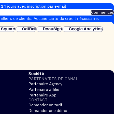
 14 jours avec inscrip­tion par e‑mail
Commencer
illiers de clients. Aucune carte de crédit nécessaire.
instantanée.
Square
CallRail
DocuSign
Google Analytics
Société
PARTE­NAIRES DE CANAL
Partenaire Agency
Partenaire affilié
Partenaire App
CONTACT
Demander un tarif
Demander une démo