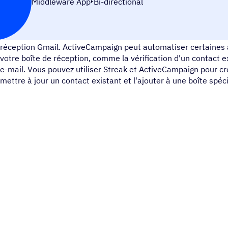
Middleware App
Bi-directional
Streak est un outil de CRM et de gestion des processus qui ex
réception Gmail. ActiveCampaign peut automatiser certaines 
votre boîte de réception, comme la vérification d'un contact e
e-mail. Vous pouvez utiliser Streak et ActiveCampaign pour c
mettre à jour un contact existant et l'ajouter à une boîte spéci