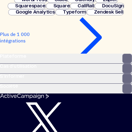
Squarespace
Square
CallRail
DocuSign
Google Analytics
Typeform
Zendesk Sell
Plus de 1 000
intégrations
Plateforme
Cas d’utilisation
S’informer
Société