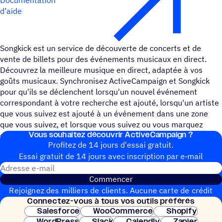
d’aide
Songkick est un service de découverte de concerts et de
vente de billets pour des événements musicaux en direct.
Découvrez la meilleure musique en direct, adaptée à vos
goûts musicaux. Synchronisez ActiveCampaign et Songkick
pour qu'ils se déclenchent lorsqu'un nouvel événement
correspondant à votre recherche est ajouté, lorsqu'un artiste
que vous suivez est ajouté à un événement dans une zone
que vous suivez, et lorsque vous suivez ou vous marquez
Vous souhai­tez découvrir ActiveCampaign ?
comme "Je vais" à un événement.
Profitez de 14 jours d'essai gratuit.
Essai gratuit de 14 jours avec inscrip­tion par e‑mail
Adresse e-mail
Commencer
Rejoignez des milliers de clients. Aucune carte de crédit
Connec­tez-vous à tous vos outils préférés
nécessaire. Configuration instantanée.
Salesforce
WooCommerce
Shopify
WordPress
Slack
Calendly
Zapier