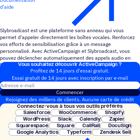
d’aide
Slybroadcast est une plateforme sans anneau qui vous
permet d'appeler directement les boîtes vocales. Renforcez
vos efforts de sensibilisation grâce à un message
personnalisé. Avec ActiveCampaign et Slybroadcast, vous
pouvez déclencher automatiquement des appels audio en
Vous souhai­tez découvrir ActiveCampaign ?
fonction de l'engagement des contacts dans ActiveCampaign.
Profitez de 14 jours d'essai gratuit.
Essai gratuit de 14 jours avec inscrip­tion par e‑mail
Adresse e-mail
Commencer
Rejoignez des milliers de clients. Aucune carte de crédit
Connec­tez-vous à tous vos outils préférés
nécessaire. Configuration instantanée.
Salesforce
WooCommerce
Shopify
WordPress
Slack
Calendly
Zapier
Squarespace
Square
CallRail
DocuSign
Google Analytics
Typeform
Zendesk Sell