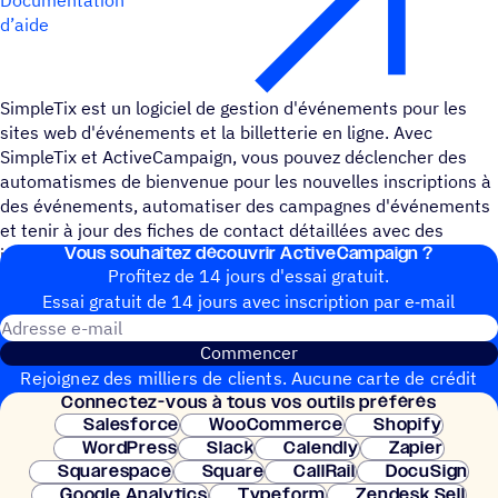
d’aide
SimpleTix est un logiciel de gestion d'événements pour les
sites web d'événements et la billetterie en ligne. Avec
SimpleTix et ActiveCampaign, vous pouvez déclencher des
automatismes de bienvenue pour les nouvelles inscriptions à
des événements, automatiser des campagnes d'événements
et tenir à jour des fiches de contact détaillées avec des
Vous souhai­tez découvrir ActiveCampaign ?
informations sur les clients.
Profitez de 14 jours d'essai gratuit.
Essai gratuit de 14 jours avec inscrip­tion par e‑mail
Adresse e-mail
Commencer
Rejoignez des milliers de clients. Aucune carte de crédit
Connec­tez-vous à tous vos outils préférés
nécessaire. Configuration instantanée.
Salesforce
WooCommerce
Shopify
WordPress
Slack
Calendly
Zapier
Squarespace
Square
CallRail
DocuSign
Google Analytics
Typeform
Zendesk Sell