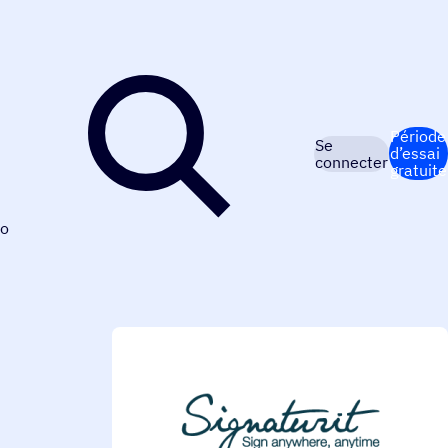
Période
Se
d’essai
connecter
gratuite
o