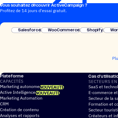
Vous souhai­tez découvrir ActiveCampaign ?
Profitez de 14 jours d'essai gratuit.
Salesforce
WooCommerce
Shopify
Wor
Pl
Plateforme
Cas d’utilisati
CAPA­CI­TÉS
SECTEURS EN
Marketing autonome
SaaS et techno
NOUVEAUTÉ
Active Intelligence
E-commerce et
NOUVEAUTÉ
Marketing Automation
Secteur de la s
CRM
Formation et co
Création de contenu
Secteur tourist
Analyses et rapports
Créateurs et in