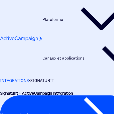
Passer au contenu
Plateforme
Canaux et applications
INTÉGRATIONS
SIGNATURIT
Signa­tu­rit + ActiveCampaign intégration