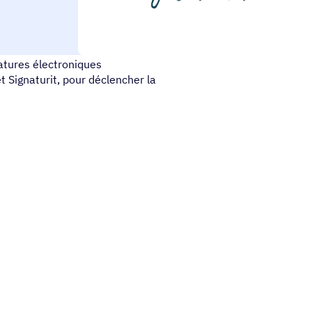
signer et de certifier vos
tures électroniques
 Signaturit, pour déclencher la