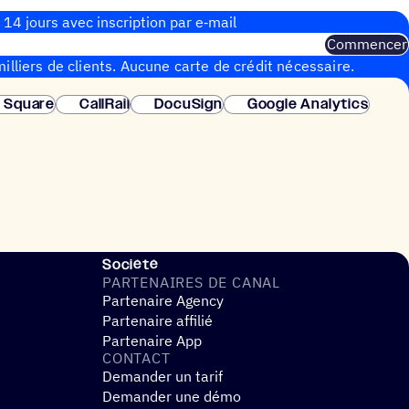
 14 jours avec inscrip­tion par e‑mail
Commencer
illiers de clients. Aucune carte de crédit nécessaire.
instantanée.
Square
CallRail
DocuSign
Google Analytics
Société
PARTE­NAIRES DE CANAL
Partenaire Agency
Partenaire affilié
Partenaire App
CONTACT
Demander un tarif
Demander une démo