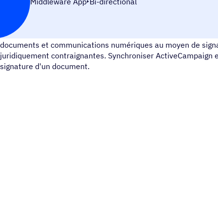
Middleware App
Bi-directional
Signaturit est une plateforme de signature qui vous permet de 
documents et communications numériques au moyen de signa
juridiquement contraignantes. Synchroniser ActiveCampaign et
signature d'un document.