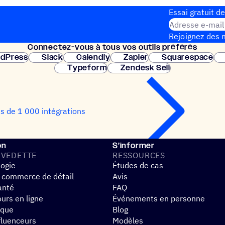
Essai gratuit de
Adresse e-mail
Rejoignez des m
Connec­tez-vous à tous vos outils préférés
Configuration 
dPress
Slack
Calendly
Zapier
Squarespace
Typeform
Zendesk Sell
us de 1 000 intégrations
on
S’informer
 VEDETTE
RESSOURCES
logie
Études de cas
 commerce de détail
Avis
anté
FAQ
urs en ligne
Événements en personne
ique
Blog
fluenceurs
Modèles