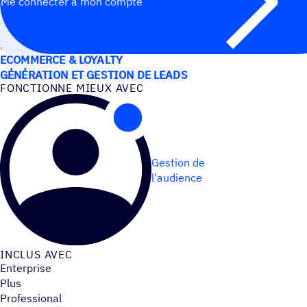
Me connecter à mon compte
CAS D’UTILISATION
ECOMMERCE & LOYALTY
GÉNÉRATION ET GESTION DE LEADS
FONC­TIONNE MIEUX AVEC
Gestion de
l'audience
INCLUS AVEC
Enterprise
Plus
Professional