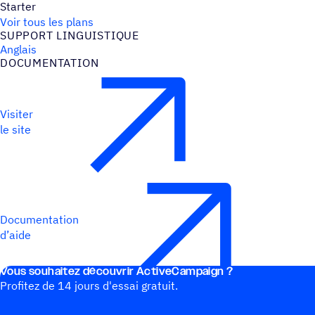
Starter
Voir tous les plans
SUPPORT LINGUIS­TIQUE
Anglais
DOCU­MEN­TA­TION
Visiter
le site
Documentation
d’aide
Vous souhai­tez découvrir ActiveCampaign ?
Profitez de 14 jours d'essai gratuit.