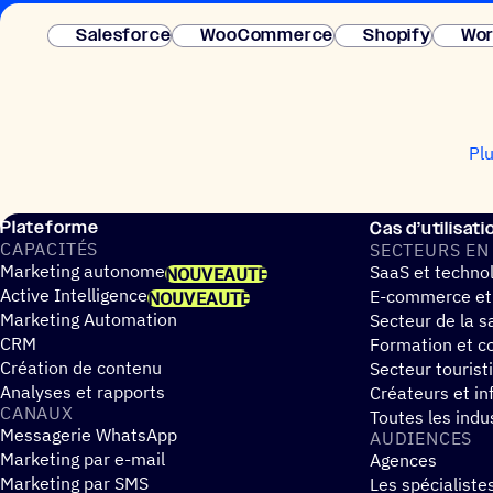
Salesforce
WooCommerce
Shopify
Wor
Pl
Plateforme
Cas d’utilisati
CAPA­CI­TÉS
SECTEURS EN
Marketing autonome
SaaS et techno
NOUVEAUTÉ
Active Intelligence
E-commerce et
NOUVEAUTÉ
Marketing Automation
Secteur de la s
CRM
Formation et co
Création de contenu
Secteur tourist
Analyses et rapports
Créateurs et in
CANAUX
Toutes les indu
Messagerie WhatsApp
AUDIENCES
Marketing par e-mail
Agences
Marketing par SMS
Les spécialiste