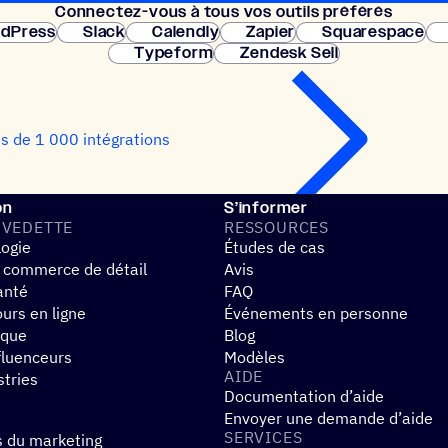
Connec­tez-vous à tous vos outils préférés
Configuration 
dPress
Slack
Calendly
Zapier
Squarespace
Typeform
Zendesk Sell
us de 1 000 intégrations
on
S’informer
 VEDETTE
RESSOURCES
logie
Études de cas
 commerce de détail
Avis
anté
FAQ
urs en ligne
Événements en personne
ique
Blog
fluenceurs
Modèles
AIDE
stries
Documentation d’aide
Envoyer une demande d’aide
SERVICES
s du marketing