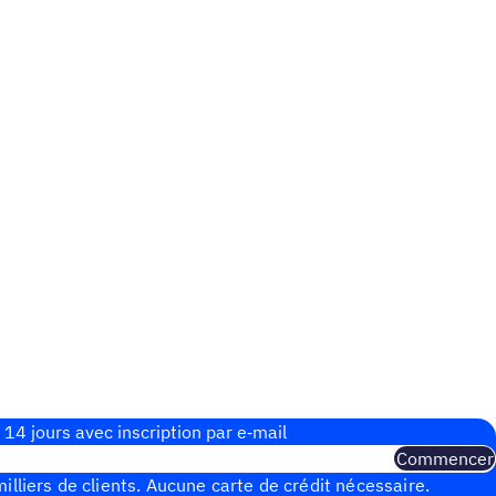
 14 jours avec inscrip­tion par e‑mail
Commencer
illiers de clients. Aucune carte de crédit nécessaire.