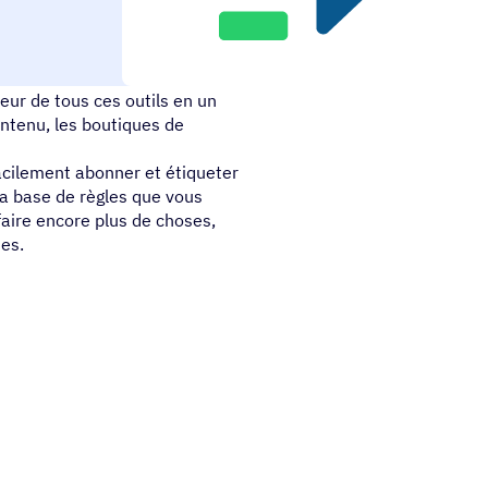
 service d'assistance et les
eur de tous ces outils en un
ontenu, les boutiques de
acilement abonner et étiqueter
 la base de règles que vous
faire encore plus de choses,
es.