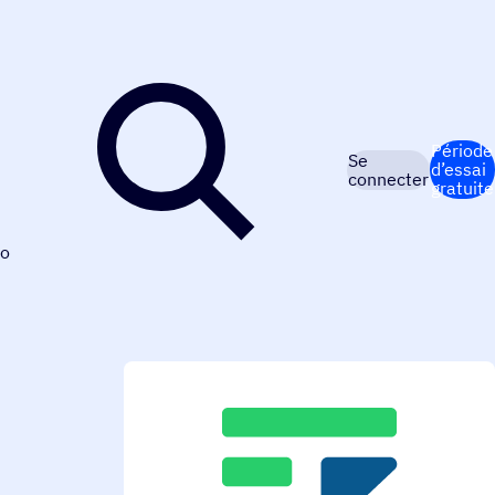
Période
Se
d’essai
connecter
gratuite
o