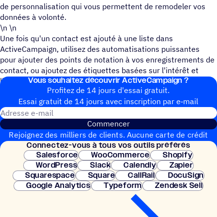
de personnalisation qui vous permettent de remodeler vos
données à volonté.
\n \n
Une fois qu'un contact est ajouté à une liste dans
ActiveCampaign, utilisez des automatisations puissantes
pour ajouter des points de notation à vos enregistrements de
contact, ou ajoutez des étiquettes basées sur l'intérêt et
Vous souhai­tez découvrir ActiveCampaign ?
l'interaction avec votre contenu.
Profitez de 14 jours d'essai gratuit.
Essai gratuit de 14 jours avec inscrip­tion par e‑mail
Adresse e-mail
Commencer
Rejoignez des milliers de clients. Aucune carte de crédit
Connec­tez-vous à tous vos outils préférés
nécessaire. Configuration instantanée.
Salesforce
WooCommerce
Shopify
WordPress
Slack
Calendly
Zapier
Squarespace
Square
CallRail
DocuSign
Google Analytics
Typeform
Zendesk Sell